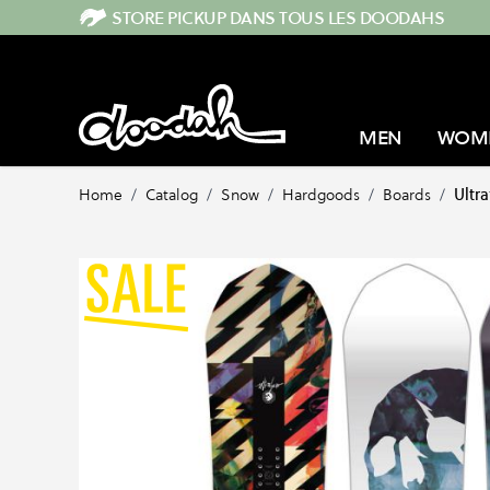
Skip to Content
STORE PICKUP DANS TOUS LES DOODAHS
MEN
WOM
Home
/
Catalog
/
Snow
/
Hardgoods
/
Boards
/
Ultr