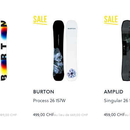
BURTON
AMPLID
Process 26 157W
Singular 26 
499,00 CHF
459,00 CHF
989,00 CHF
au lieu de
669,00 CHF
au 