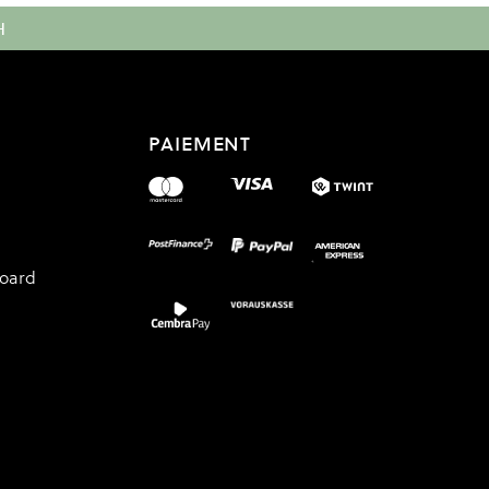
H
PAIEMENT
board