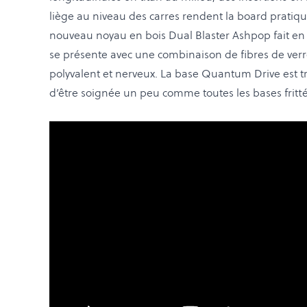
liège au niveau des carres rendent la board pratiq
nouveau noyau en bois Dual Blaster Ashpop fait en 
se présente avec une combinaison de fibres de verre t
polyvalent et nerveux. La base Quantum Drive est t
d’être soignée un peu comme toutes les bases fritté