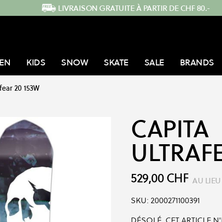
LIVRAISON GRATUITE À PARTIR DE CHF 80.-
EN
KIDS
SNOW
SKATE
SALE
BRANDS
afear 20 153W
CAPITA
ULTRAFE
529,00 CHF
AU LIEU
SKU:
2000271100391
DÉSOLÉ, CET ARTICLE N