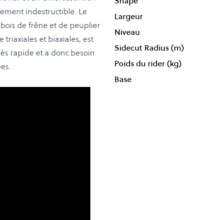
Shape
uement indestructible. Le
Largeur
bois de frêne et de peuplier
Niveau
riaxiales et biaxiales, est
Sidecut Radius (m)
rès rapide et a donc besoin
Poids du rider (kg)
es.
Base