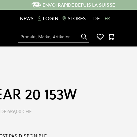
ENVOI RAPIDE DEPUIS LA SUISSE
NEWS
LOGIN
STORES
DE
FR
Chercher
Panier
AR 20 153W
 DE
659,00 CHF
'EST PAS DISPONIBLE