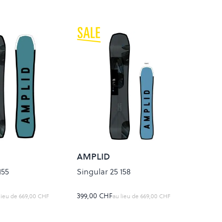
AMPLID
155
Singular 25 158
399,00 CHF
lieu de
669,00 CHF
au lieu de
669,00 CHF