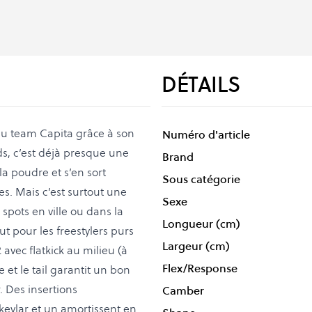
DÉTAILS
 du team Capita grâce à son
Numéro d'article
s, c’est déjà presque une
Brand
la poudre et s’en sort
Sous catégorie
s. Mais c’est surtout une
Sexe
spots en ville ou dans la
Longueur (cm)
ut pour les freestylers purs
Largeur (cm)
2 avec flatkick au milieu (à
Flex/Response
e et le tail garantit un bon
. Des insertions
Camber
 kevlar et un amortissent en