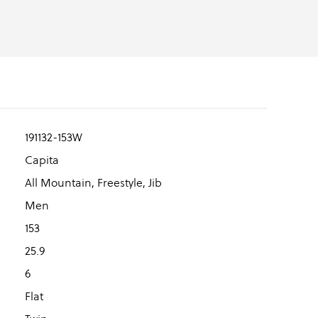
191132-153W
Capita
All Mountain, Freestyle, Jib
Men
153
25.9
6
Flat