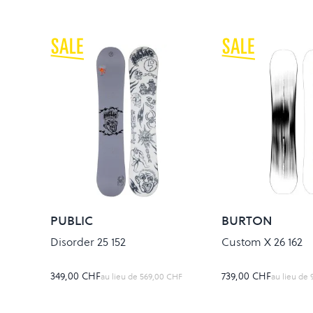
PUBLIC
BURTON
Disorder 25 152
Custom X 26 162
349,00 CHF
739,00 CHF
au lieu de
569,00 CHF
au lieu de