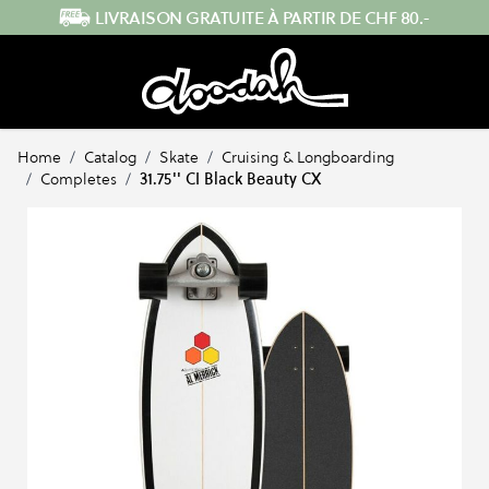
Skip to Content
ENVOI RAPIDE DEPUIS LA SUISSE
Home
/
Catalog
/
Skate
/
Cruising & Longboarding
/
Completes
/
31.75'' CI Black Beauty CX