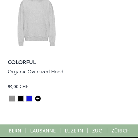
COLORFUL
STANDARD
Organic Oversized Hood
89,00 CHF
Heather Grey
Deep Black
Navy Blue
Colour
BERN
|
LAUSANNE
|
LUZERN
|
ZUG
|
ZÜRICH