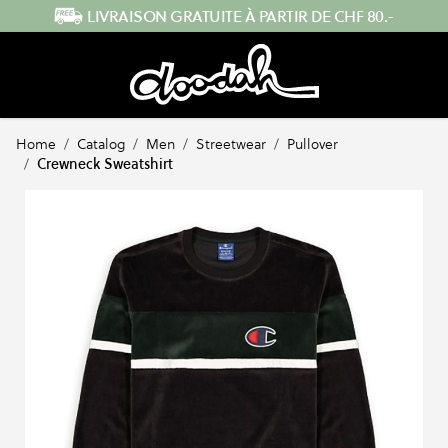
Skip to Content
ENVOI RAPIDE DEPUIS LA SUISSE
Home
/
Catalog
/
Men
/
Streetwear
/
Pullover
/
Crewneck Sweatshirt