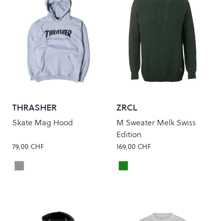
THRASHER
ZRCL
Skate Mag Hood
M Sweater Melk Swiss
Edition
79,00 CHF
169,00 CHF
Grey
Dark Green
Colour
Colour