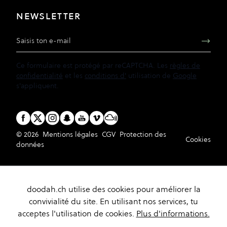
NEWSLETTER
Adresse e-mail
Ce formulaire est protégé par reCAPTCHA. Les
règles de
confidentialité
et les
conditions d'
utilisation de
Google
s'appliquent.
© 2026
Mentions légales
CGV
Protection des
Cookies
données
doodah.ch utilise des cookies pour améliorer la
convivialité du site. En utilisant nos services, tu
acceptes l'utilisation de cookies.
Plus d'informations.