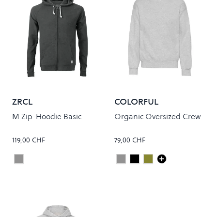
ZRCL
COLORFUL
STANDARD
M Zip-Hoodie Basic
Organic Oversized Crew
119,00 CHF
79,00 CHF
Onyx
Heather Grey
Deep Black
Dusty Olive
Colour
Colour