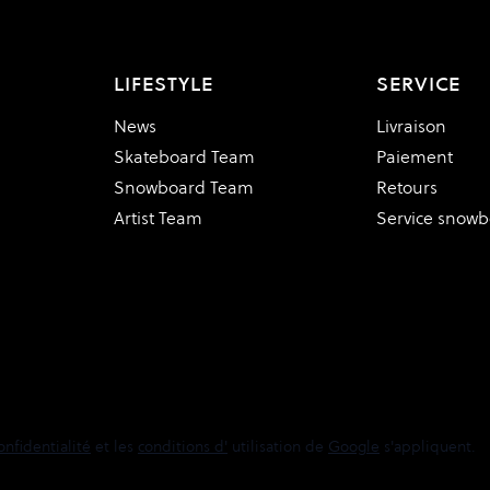
LIFESTYLE
SERVICE
News
Livraison
Skateboard Team
Paiement
Snowboard Team
Retours
Artist Team
Service snow
onfidentialité
et les
conditions d'
utilisation de
Google
s'appliquent.