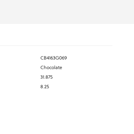
CB4163G069
Chocolate
31.875
8.25