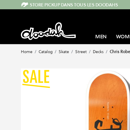
Skip to Content
STORE PICKUP DANS TOUS LES DOODAHS
MEN
WOM
Home
/
Catalog
/
Skate
/
Street
/
Decks
/
Chris Rob