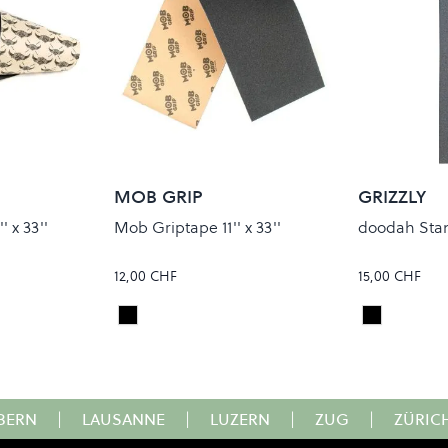
MOB GRIP
GRIZZLY
 x 33''
Mob Griptape 11'' x 33''
doodah Sta
12,00 CHF
15,00 CHF
Black
Black
Colour
Colour
BERN
|
LAUSANNE
|
LUZERN
|
ZUG
|
ZÜRIC