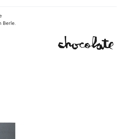
e
 Berle.