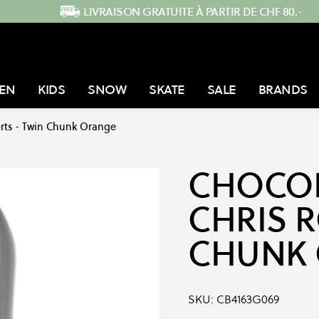
LIVRAISON GRATUITE À PARTIR DE CHF 80.-
EN
KIDS
SNOW
SKATE
SALE
BRANDS
erts - Twin Chunk Orange
CHOCO
CHRIS R
CHUNK
SKU:
CB4163G069