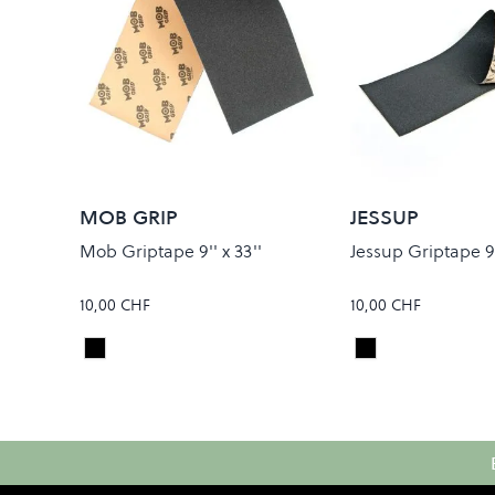
MOB GRIP
JESSUP
Mob Griptape 9'' x 33''
Jessup Griptape 9''
10,00 CHF
10,00 CHF
Black
Black
Colour
Colour