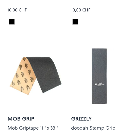
10,00 CHF
10,00 CHF
Black
Black
Colour
Colour
MOB GRIP
GRIZZLY
Mob Griptape 11'' x 33''
doodah Stamp Grip