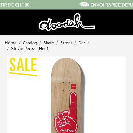
Skip to Content
ENVOI RAPIDE DEPUIS LA SUISSE
…
Home
/
Catalog
/
Skate
/
Street
/
Decks
/
Stevie Perez - No. 1