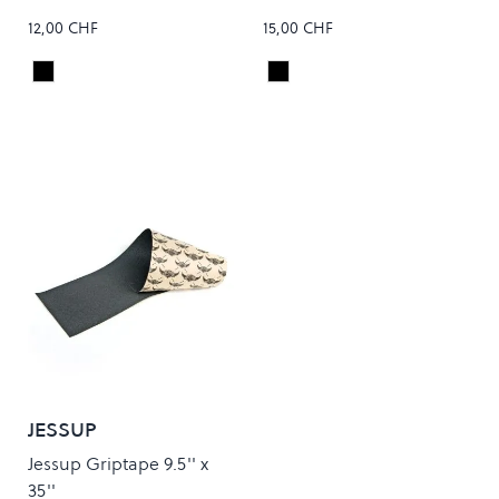
12,00 CHF
15,00 CHF
Black
Black
Colour
Colour
JESSUP
Jessup Griptape 9.5'' x
35''