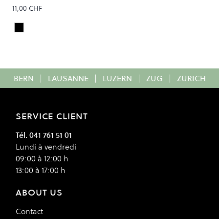
11,00 CHF
Black
Colour
BERN
|
LAUSANNE
|
LUZERN
|
ZUG
|
ZÜRICH
SERVICE CLIENT
Tél. 041 761 51 01
Lundi à vendredi
09:00 à 12:00 h
13:00 à 17:00 h
ABOUT US
Contact