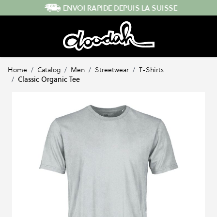
Skip to Content
ENVOI RAPIDE DEPUIS LA SUISSE
Home
/
Catalog
/
Men
/
Streetwear
/
T-Shirts
/
Classic Organic Tee