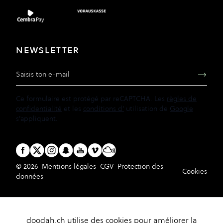
NEWSLETTER
Adresse e-mail
Ce formulaire est protégé par reCAPTCHA. Les
règles de
confidentialité
et les
conditions d'
utilisation de
Google
s'appliquent.
© 2026
Mentions légales
CGV
Protection des
Cookies
données
doodah.ch utilise des cookies pour améliorer la