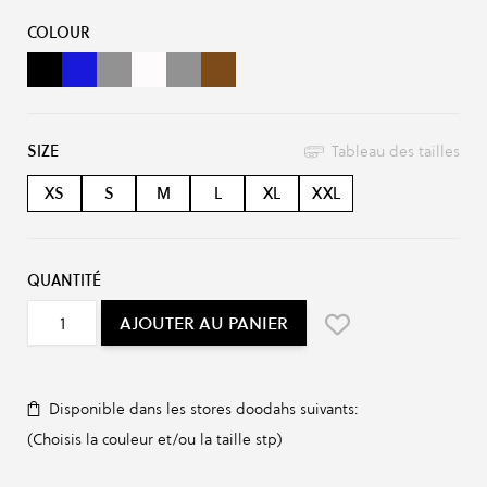
Options du produit :
COLOUR
eep Black
Steel Blue
FADED GREY
OPTICAL WHITE
SNOW MELANGE
MISTY BROWN
SIZE
Tableau des tailles
XS
S
M
L
XL
XXL
QUANTITÉ
AJOUTER AU PANIER
Disponible dans les stores doodahs suivants:
(Choisis la couleur et/ou la taille stp)