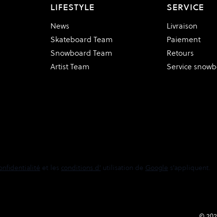
LIFESTYLE
SERVICE
News
Livraison
Skateboard Team
Paiement
Snowboard Team
Retours
Artist Team
Service snow
onfidentialité
et les
conditions d'
utilisation de
Google
s'appliquent.
© 202