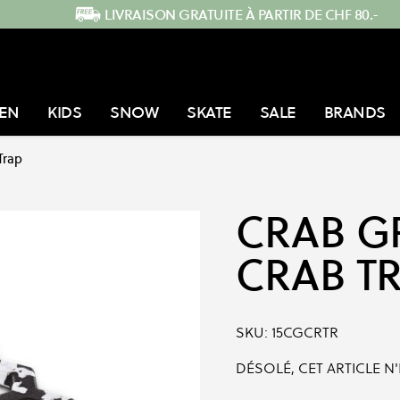
LIVRAISON GRATUITE À PARTIR DE CHF 80.-
EN
KIDS
SNOW
SKATE
SALE
BRANDS
Trap
CRAB G
CRAB T
SKU:
15CGCRTR
DÉSOLÉ, CET ARTICLE N