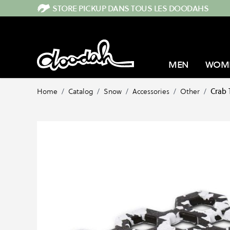
Skip to Content
STORE PICKUP DANS TOUS LES DOODAHS
MEN
WOM
Home
/
Catalog
/
Snow
/
Accessories
/
Other
/
Crab 