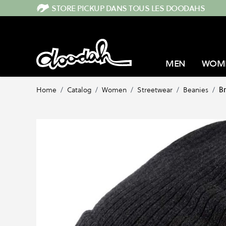
Skip to Content
STORE PICKUP DANS TOUS LES DOODAHS
MEN
WOM
Home
/
Catalog
/
Women
/
Streetwear
/
Beanies
/
B