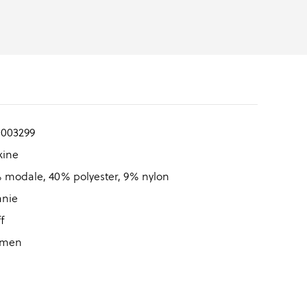
0003299
kine
 modale, 40% polyester, 9% nylon
anie
f
men