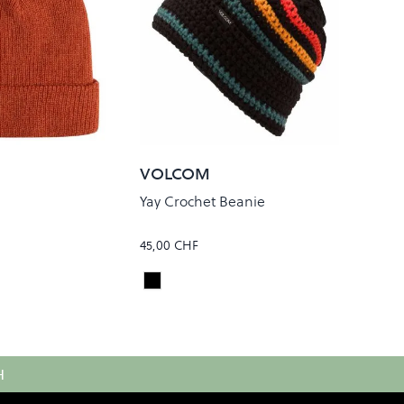
VOLCOM
Yay Crochet Beanie
45,00 CHF
od
Black
Colour
H