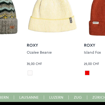
ROXY
ROXY
Ozalee Beanie
Island Fox
35,00 CHF
25,00 CHF
Bright White
Cedar Wo
Colour
Colour
BERN
|
LAUSANNE
|
LUZERN
|
ZUG
|
ZÜRIC