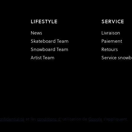
LIFESTYLE
SERVICE
News
Livraison
Skateboard Team
Paiement
Snowboard Team
Retours
Artist Team
Service snow
onfidentialité
et les
conditions d'
utilisation de
Google
s'appliquent.