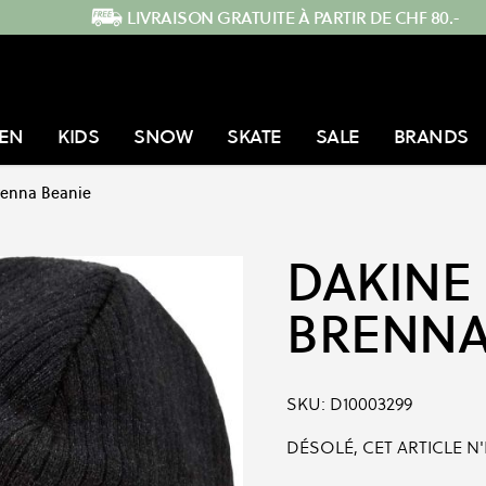
LIVRAISON GRATUITE À PARTIR DE CHF 80.-
EN
KIDS
SNOW
SKATE
SALE
BRANDS
renna Beanie
DAKINE
BRENNA
SKU:
D10003299
DÉSOLÉ, CET ARTICLE N