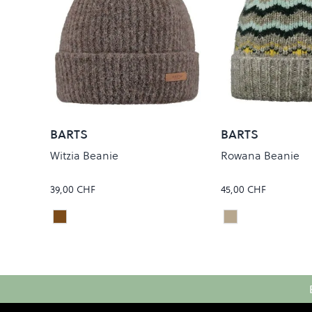
BARTS
BARTS
Witzia Beanie
Rowana Beanie
39,00 CHF
45,00 CHF
Brown
Army
Colour
Colour