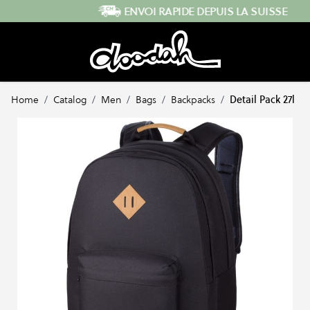
Skip to Content
ENVOI RAPIDE DEPUIS LA SUISSE
Home
/
Catalog
/
Men
/
Bags
/
Backpacks
/
Detail Pack 27l