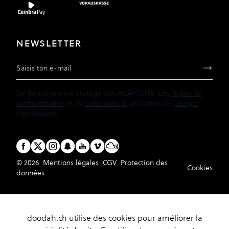
NEWSLETTER
Adresse e-mail
Ce formulaire est protégé par reCAPTCHA. Les
règles de
confidentialité
et les
conditions d'
utilisation de
Google
s'appliquent.
© 2026
Mentions légales
CGV
Protection des
Cookies
données
doodah.ch utilise des cookies pour améliorer la