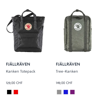
FJÄLLRÄVEN
FJÄLLRÄVEN
Kanken Totepack
Tree-Kanken
129,00 CHF
149,00 CHF
Black
True Red
Charcoal Grey
New Moon Blue
Lilac Pink
Colour
Colour