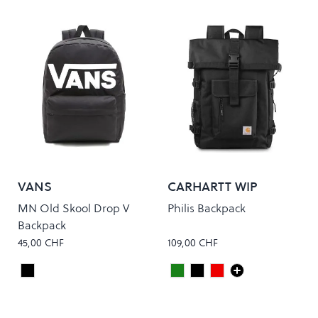
VANS
CARHARTT WIP
MN Old Skool Drop V
Philis Backpack
Backpack
45,00 CHF
109,00 CHF
Black/White
Leaf
Black
PALISANDER
Colour
Colour