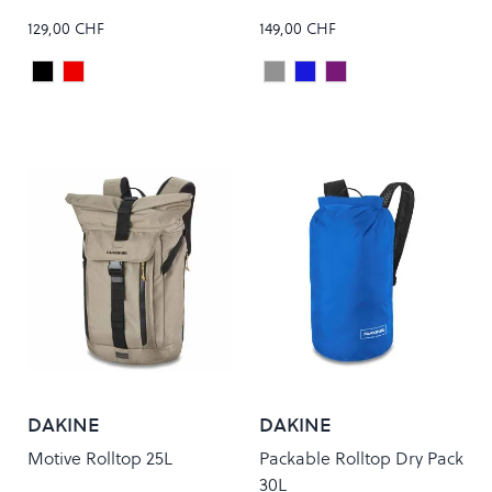
129,00 CHF
149,00 CHF
Black
True Red
Charcoal Grey
New Moon Blue
Lilac Pink
Colour
Colour
DAKINE
DAKINE
Motive Rolltop 25L
Packable Rolltop Dry Pack
30L