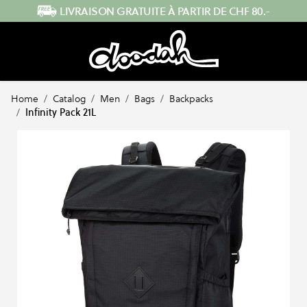
Skip to Content
ENVOI RAPIDE DEPUIS LA SUISSE
Home
/
Catalog
/
Men
/
Bags
/
Backpacks
/
Infinity Pack 21L