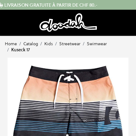
Skip to Content
ENVOI RAPIDE DEPUIS LA SUISSE
Home
/
Catalog
/
Kids
/
Streetwear
/
Swimwear
/
Kuseck 17