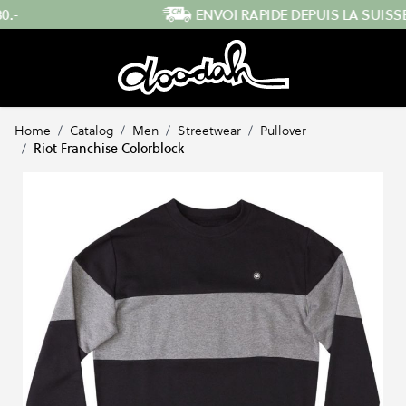
Skip to Content
ENVOI RAPIDE DEPUIS LA SUISSE
Home
/
Catalog
/
Men
/
Streetwear
/
Pullover
/
Riot Franchise Colorblock