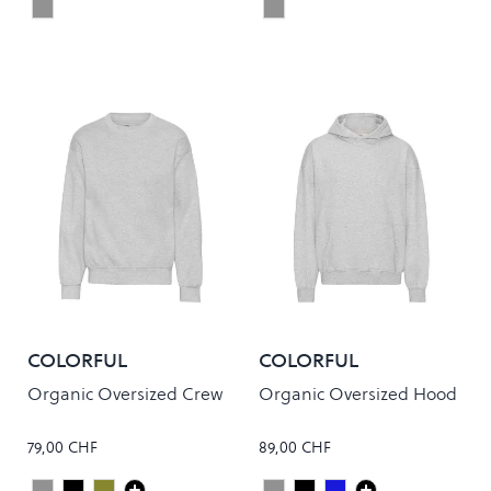
Grey
Onyx
Colour
Colour
COLORFUL
COLORFUL
STANDARD
STANDARD
Organic Oversized Crew
Organic Oversized Hood
79,00 CHF
89,00 CHF