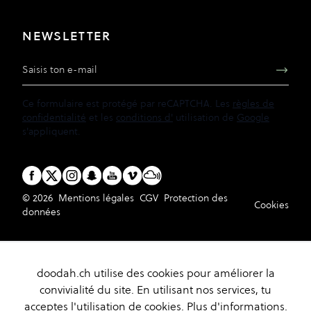
NEWSLETTER
Adresse e-mail
Ce formulaire est protégé par reCAPTCHA. Les
règles de
confidentialité
et les
conditions d'
utilisation de
Google
s'appliquent.
© 2026
Mentions légales
CGV
Protection des
Cookies
données
doodah.ch utilise des cookies pour améliorer la
convivialité du site. En utilisant nos services, tu
acceptes l'utilisation de cookies.
Plus d'informations.