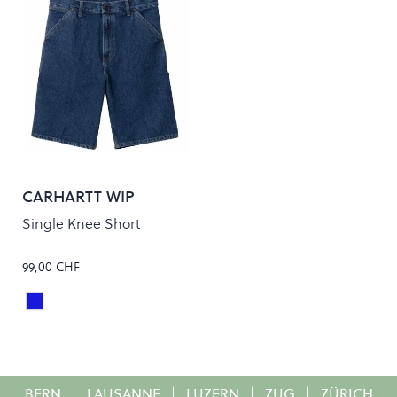
CARHARTT WIP
Single Knee Short
99,00 CHF
Blue Stone Washed
Colour
BERN
|
LAUSANNE
|
LUZERN
|
ZUG
|
ZÜRICH