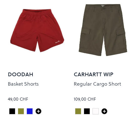
DOODAH
CARHARTT WIP
Basket Shorts
Regular Cargo Short
49,00 CHF
109,00 CHF
Black
Olive Green
Navy
Cypress Rinsed
Black Rinsed
White Rinsed
Colour
Colour