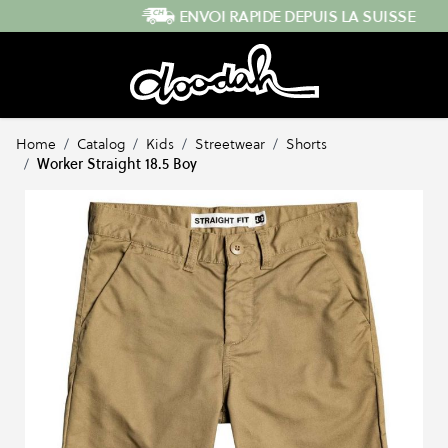
Skip to Content
ENVOI RAPIDE DEPUIS LA SUISSE
Home
/
Catalog
/
Kids
/
Streetwear
/
Shorts
/
Worker Straight 18.5 Boy