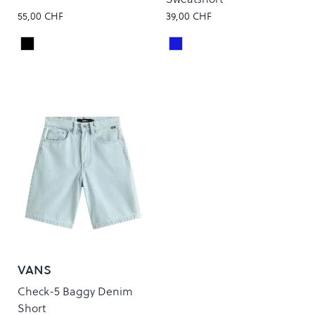
55,00 CHF
39,00 CHF
Black
COUNTRY BLUE
Colour
Colour
VANS
Check-5 Baggy Denim
Short