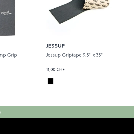
JESSUP
mp Grip
Jessup Griptape 9.5'' x 35''
11,00 CHF
Black
Colour
H