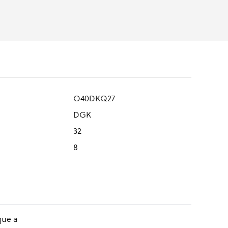
O40DKQ27
DGK
32
8
que a