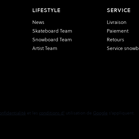
LIFESTYLE
SERVICE
News
Livraison
Skateboard Team
Paiement
Snowboard Team
Retours
Artist Team
Service snow
onfidentialité
et les
conditions d'
utilisation de
Google
s'appliquent.