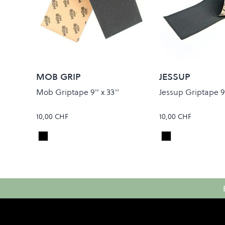
MOB GRIP
JESSUP
Mob Griptape 9'' x 33''
Jessup Griptape 9''
10,00 CHF
10,00 CHF
Black
Black
Colour
Colour