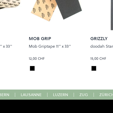
MOB GRIP
GRIZZLY
 x 33''
Mob Griptape 11'' x 33''
doodah Sta
12,00 CHF
15,00 CHF
Black
Black
Colour
Colour
BERN
|
LAUSANNE
|
LUZERN
|
ZUG
|
ZÜRIC