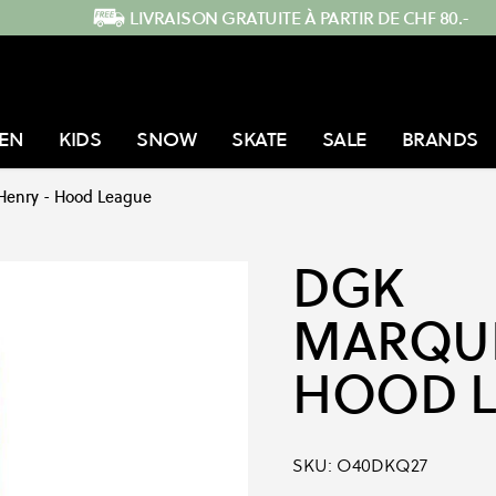
LIVRAISON GRATUITE À PARTIR DE CHF 80.-
EN
KIDS
SNOW
SKATE
SALE
BRANDS
Henry - Hood League
DGK
MARQUI
HOOD 
SKU:
O40DKQ27