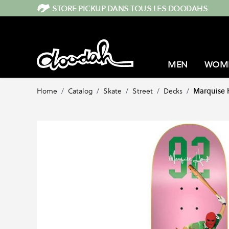
Skip to Content
STORE PICKUP DANS TOUS LES DOODAHS
MEN
WOM
Home
/
Catalog
/
Skate
/
Street
/
Decks
/
Marquise 