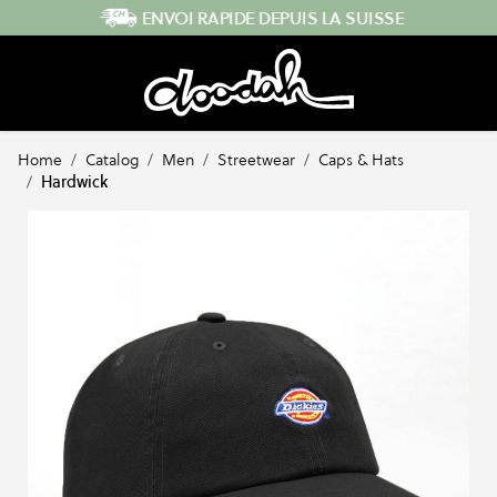
Skip to Content
ENVOI RAPIDE DEPUIS LA SUISSE
Home
/
Catalog
/
Men
/
Streetwear
/
Caps & Hats
/
Hardwick