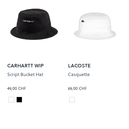
CARHARTT WIP
LACOSTE
Script Bucket Hat
Casquette
49,00 CHF
69,00 CHF
White/Black
Black/White
Blanc
Colour
Colour