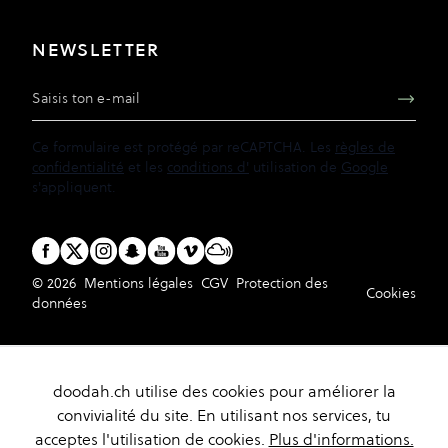
NEWSLETTER
Adresse e-mail
Ce formulaire est protégé par reCAPTCHA. Les
règles de
confidentialité
et les
conditions d'
utilisation de
Google
s'appliquent.
© 2026
Mentions légales
CGV
Protection des
Cookies
données
doodah.ch utilise des cookies pour améliorer la
convivialité du site. En utilisant nos services, tu
acceptes l'utilisation de cookies.
Plus d'informations.