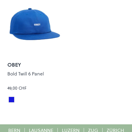
OBEY
Bold Twill 6 Panel
49,00 CHF
SURF BLUE
Colour
BERN
|
LAUSANNE
|
LUZERN
|
ZUG
|
ZÜRICH