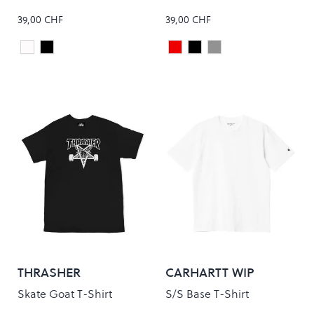
39,00 CHF
39,00 CHF
White
Black
Maroon
Black
Grey
Colour
Colour
THRASHER
CARHARTT WIP
Skate Goat T-Shirt
S/S Base T-Shirt