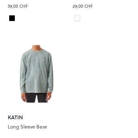
39,00 CHF
29,00 CHF
Black
White/Black
Colour
Colour
KATIN
Long Sleeve Base