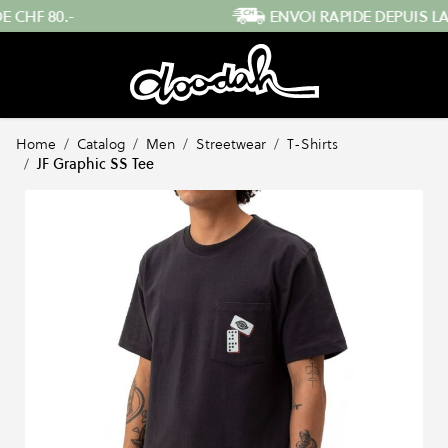
Skip to Content
ENVOI RAPIDE DEPUIS LA SUISSE
…
Home
/
Catalog
/
Men
/
Streetwear
/
T-Shirts
/
JF Graphic SS Tee