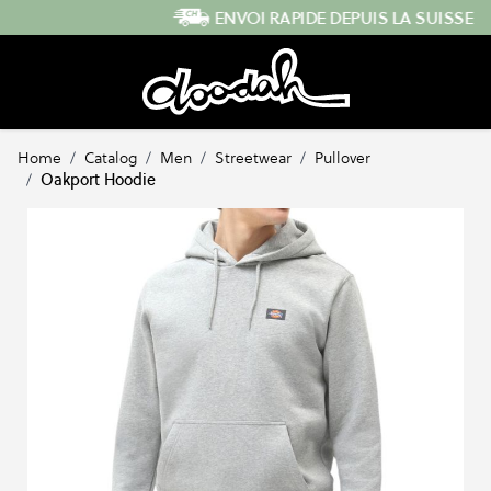
Skip to Content
ENVOI RAPIDE DEPUIS LA SUISSE
Home
/
Catalog
/
Men
/
Streetwear
/
Pullover
/
Oakport Hoodie