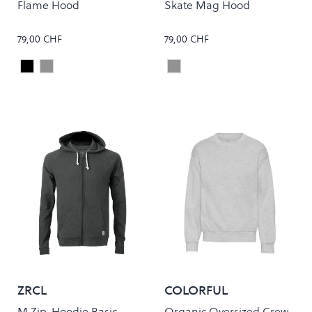
Flame Hood
Skate Mag Hood
79,00 CHF
79,00 CHF
Black
Grey
Grey
Colour
Colour
ZRCL
COLORFUL
STANDARD
M Zip-Hoodie Basic
Organic Oversized Crew