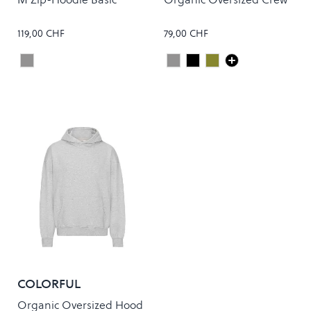
119,00 CHF
79,00 CHF
Onyx
Heather Grey
Deep Black
Dusty Olive
Colour
Colour
COLORFUL
STANDARD
Organic Oversized Hood