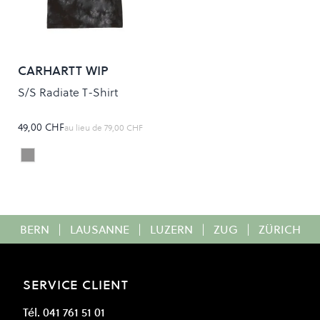
CARHARTT WIP
S/S Radiate T-Shirt
49,00 CHF
au lieu de
79,00 CHF
YOSEMITE/OBSIDIAN
Colour
BERN
|
LAUSANNE
|
LUZERN
|
ZUG
|
ZÜRICH
SERVICE CLIENT
Tél. 041 761 51 01