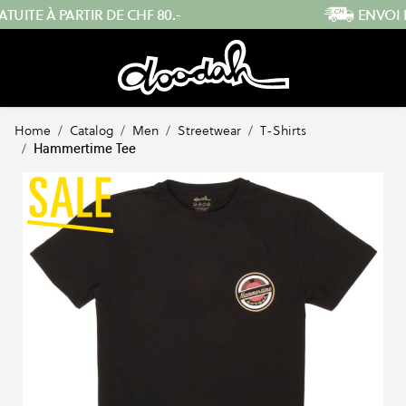
Skip to Content
ENVOI RAPIDE DEPUIS LA SUISSE
…
Home
/
Catalog
/
Men
/
Streetwear
/
T-Shirts
/
Hammertime Tee