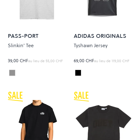
PASS-PORT
ADIDAS ORIGINALS
Slinkin' Tee
Tyshawn Jersey
39,00 CHF
69,00 CHF
au lieu de
55,00 CHF
au lieu de
119,00 CHF
Ash
BLACK/IRONMT
Colour
Colour