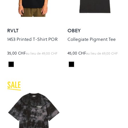
RVLT
OBEY
1453 Printed T-Shirt POR
Collegiate Pigment Tee
35,00 CHF
45,00 CHF
au lieu de
49,00 CHF
au lieu de
69,00 CHF
Black
PIGMENT STRETCH LIMO
Colour
Colour