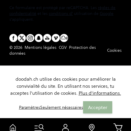
Ce formulaire est protégé par reCAPTCHA. Les
règles de
confidentialité
et les
conditions d'
utilisation de
Google
s'appliquent.
© 2026
Mentions légales
CGV
Protection des
Cookies
données
doodah.ch utilise des cookies pour améliorer la
convivialité du site. En utilisant nos services, tu
acceptes l'utilisation de cookies.
Plus d'informations.
Accepter
Paramètres
Seulement nécessaires
Panier