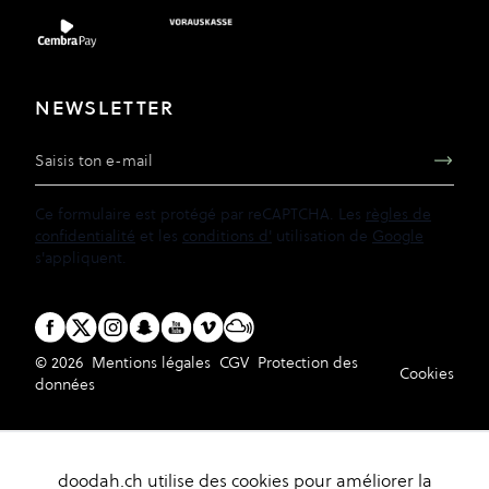
NEWSLETTER
Adresse e-mail
Ce formulaire est protégé par reCAPTCHA. Les
règles de
confidentialité
et les
conditions d'
utilisation de
Google
s'appliquent.
© 2026
Mentions légales
CGV
Protection des
Cookies
données
doodah.ch utilise des cookies pour améliorer la