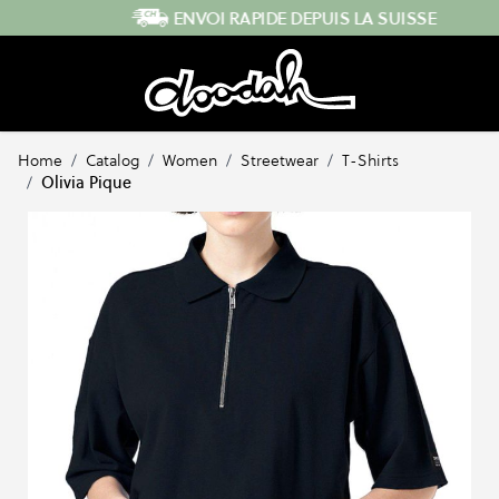
Skip to Content
ENVOI RAPIDE DEPUIS LA SUISSE
Home
/
Catalog
/
Women
/
Streetwear
/
T-Shirts
/
Olivia Pique