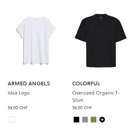
ARMED ANGELS
COLORFUL
STANDARD
Idaa Logo
Oversized Organic T-
Shirt
39,00 CHF
39,00 CHF
White
Deep Black
Heather Grey
Dusty Olive
Colour
Colour