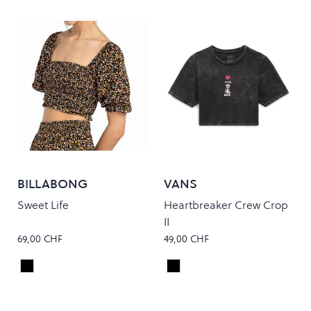
BILLABONG
VANS
Sweet Life
Heartbreaker Crew Crop
II
69,00 CHF
49,00 CHF
Black Sands
Black
Colour
Colour