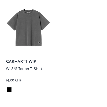
CARHARTT WIP
W' S/S Torion T-Shirt
69,00 CHF
Black
Colour