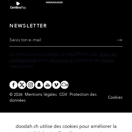
NEWSLETTER
Adresse e-mail
Ce formulaire est protégé par reCAPTCHA. Les
règles de
confidentialité
et les
conditions d'
utilisation de
Google
s'appliquent.
© 2026
Mentions légales
CGV
Protection des
Cookies
données
doodah.ch utilise des cookies pour améliorer la