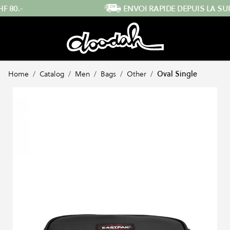
Skip to Content
ENVOI RAPIDE DEPUIS LA SUISSE
…
Home
/
Catalog
/
Men
/
Bags
/
Other
/
Oval Single