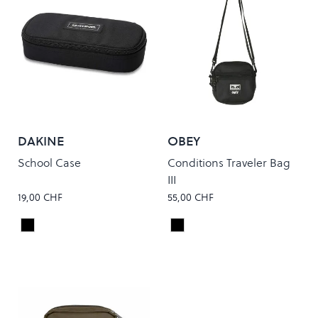
DAKINE
OBEY
School Case
Conditions Traveler Bag
III
19,00 CHF
55,00 CHF
Black
Black
Colour
Colour