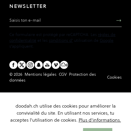
NEWSLETTER
Adresse e-mail
Ce formulaire est protégé par reCAPTCHA. Les
règles de
confidentialité
et les
conditions d'
utilisation de
Google
s'appliquent.
© 2026
Mentions légales
CGV
Protection des
Cookies
données
doodah.ch utilise des cookies pour améliorer la
convivialité du site. En utilisant nos services, tu
acceptes l'utilisation de cookies.
Plus d'informations.