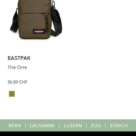
EASTPAK
The One
35,00 CHF
Army Olive
Colour
BERN
|
LAUSANNE
|
LUZERN
|
ZUG
|
ZÜRICH