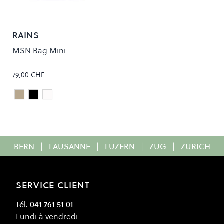
RAINS
MSN Bag Mini
79,00 CHF
Beige
Black
DAZE
Colour
BERN
|
LAUSANNE
|
LUZERN
|
ZUG
|
ZÜRICH
SERVICE CLIENT
Tél. 041 761 51 01
Lundi à vendredi