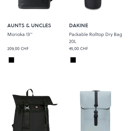
AUNTS & UNCLES
DAKINE
Morioka 13''
Packable Rolltop Dry Bag
20L
209,00 CHF
45,00 CHF
Black
Black
Colour
Colour