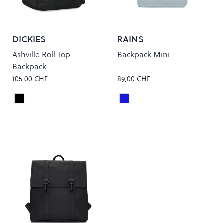
DICKIES
RAINS
Ashville Roll Top
Backpack Mini
Backpack
105,00 CHF
89,00 CHF
Black
Pool
Colour
Colour