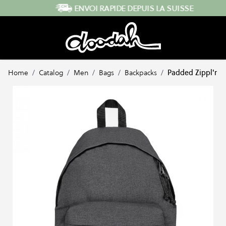
Skip to Content
ENVOI RAPIDE DEPUIS LA SUISSE
Home
/
Catalog
/
Men
/
Bags
/
Backpacks
/
Padded Zippl'r