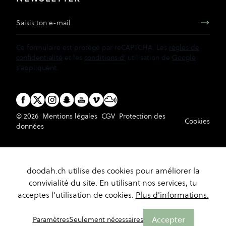
Adresse e-mail
Ce formulaire est protégé par reCAPTCHA. Les
règles de
confidentialité
et les
conditions d'
utilisation de
Google
s'appliquent.
© 2026
Mentions légales
CGV
Protection des
Cookies
données
doodah.ch utilise des cookies pour améliorer la
convivialité du site. En utilisant nos services, tu
acceptes l'utilisation de cookies.
Plus d'informations.
Accepter
Paramètres
Seulement nécessaires