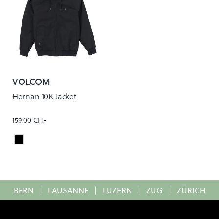
VOLCOM
Hernan 10K Jacket
159,00 CHF
Black
Colour
BERN
|
LAUSANNE
|
LUZERN
|
ZUG
|
ZÜRICH