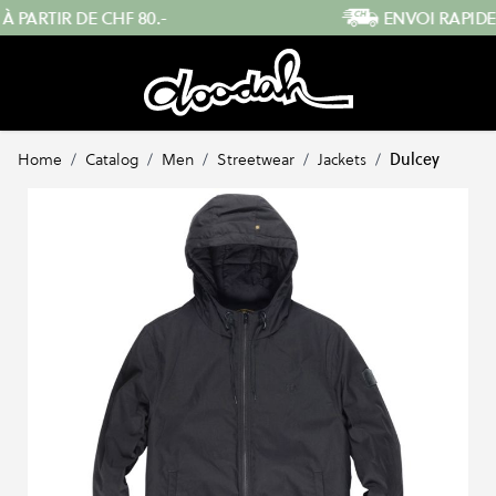
Skip to Content
ENVOI RAPIDE DEPUIS LA SUISSE
Home
/
Catalog
/
Men
/
Streetwear
/
Jackets
/
Dulcey