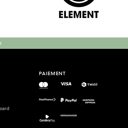
H
PAIEMENT
board