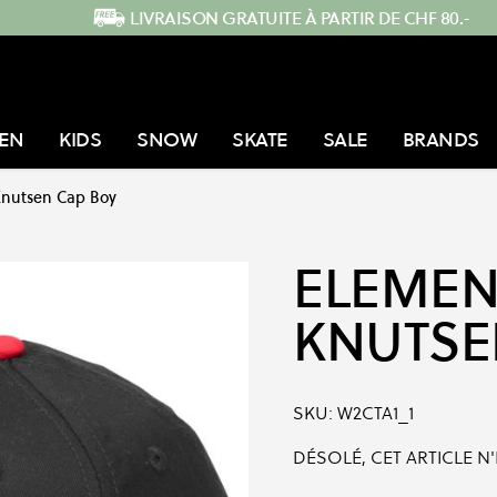
LIVRAISON GRATUITE À PARTIR DE CHF 80.-
EN
KIDS
SNOW
SKATE
SALE
BRANDS
nutsen Cap Boy
ELEMEN
KNUTSE
SKU:
W2CTA1_1
DÉSOLÉ, CET ARTICLE N