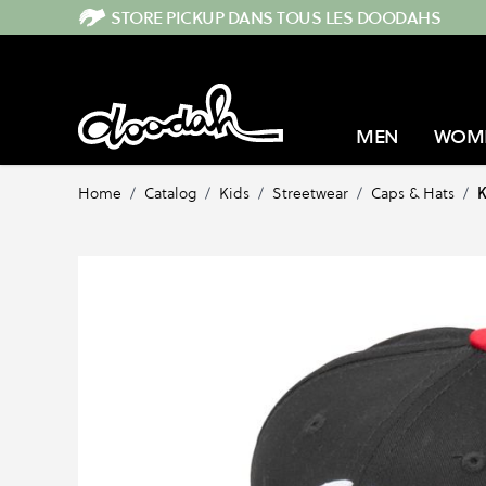
Skip to Content
STORE PICKUP DANS TOUS LES DOODAHS
MEN
WOM
Home
/
Catalog
/
Kids
/
Streetwear
/
Caps & Hats
/
K