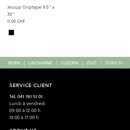
Jessup Griptape 9.5'' x
35''
11,00 CHF
Black
Colour
BERN
|
LAUSANNE
|
LUZERN
|
ZUG
|
ZÜRICH
SERVICE CLIENT
Tél. 041 761 51 01
Lundi à vendredi
09:00 à 12:00 h
13:00 à 17:00 h