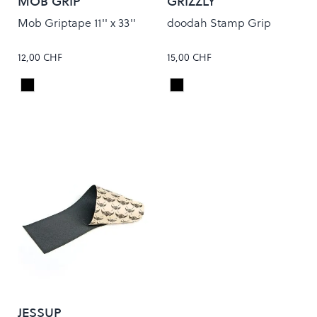
MOB GRIP
GRIZZLY
Mob Griptape 11'' x 33''
doodah Stamp Grip
12,00 CHF
15,00 CHF
Black
Black
Colour
Colour
JESSUP