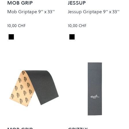
MOB GRIP
JESSUP
Mob Griptape 9'' x 33''
Jessup Griptape 9'' x 33''
10,00 CHF
10,00 CHF
Black
Black
Colour
Colour