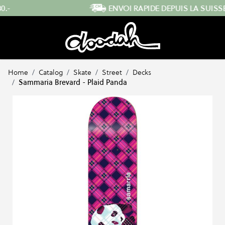
Skip to Content
ENVOI RAPIDE DEPUIS LA SUISSE
…
Home
/
Catalog
/
Skate
/
Street
/
Decks
/
Sammaria Brevard - Plaid Panda