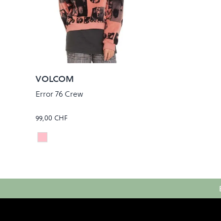
VOLCOM
Error 76 Crew
99,00 CHF
Sepia
Colour