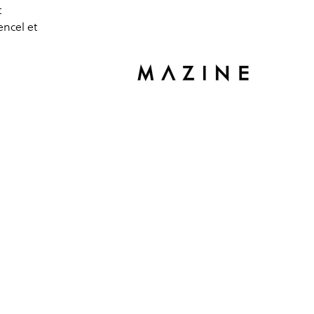
t
encel et