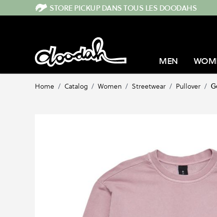
Skip to Content
STORE PICKUP DANS TOUS LES DOODAHS
MEN
WOM
Home
/
Catalog
/
Women
/
Streetwear
/
Pullover
/
G