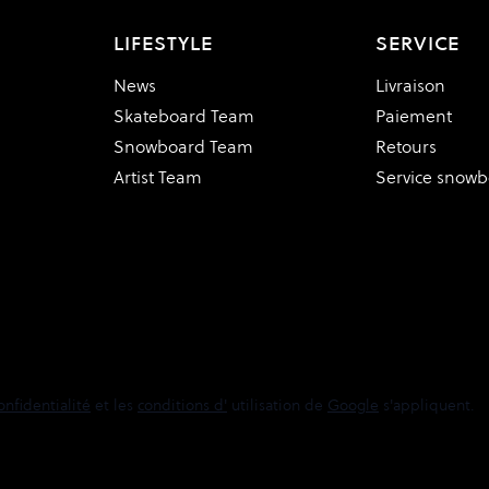
LIFESTYLE
SERVICE
News
Livraison
Skateboard Team
Paiement
Snowboard Team
Retours
Artist Team
Service snow
onfidentialité
et les
conditions d'
utilisation de
Google
s'appliquent.