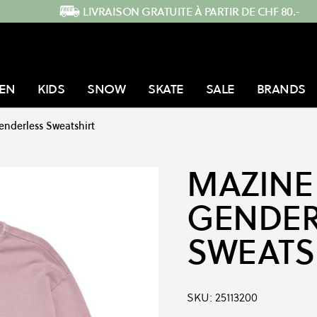
LIVRAISON GRATUITE À PARTIR DE CHF 80.-
EN
KIDS
SNOW
SKATE
SALE
BRANDS
enderless Sweatshirt
MAZINE
GENDER
SWEATS
SKU:
25113200