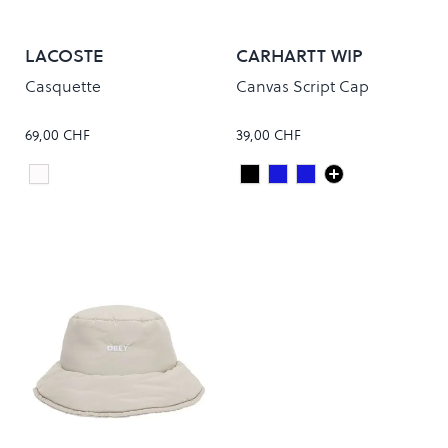
LACOSTE
CARHARTT WIP
Casquette
Canvas Script Cap
69,00 CHF
39,00 CHF
Blanc
Black/White
JUPITER/WHITE
DEEP NIGHT/GENT
Colour
Colour