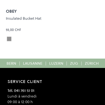
OBEY
Insulated Bucket Hat
55,00 CHF
Silver Grey
Colour
BERN
|
LAUSANNE
|
LUZERN
|
ZUG
|
ZÜRICH
SERVICE CLIENT
Tél. 041 761 51 01
Lundi à vendredi
09:00 à 12:00 h