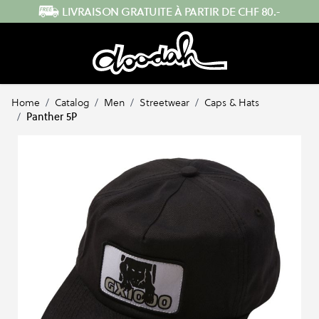
Skip to Content
0.-
ENVOI RAPIDE DEPUIS LA SUISS
Home
/
Catalog
/
Men
/
Streetwear
/
Caps & Hats
/
Panther 5P