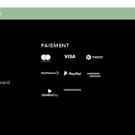
H
PAIEMENT
board