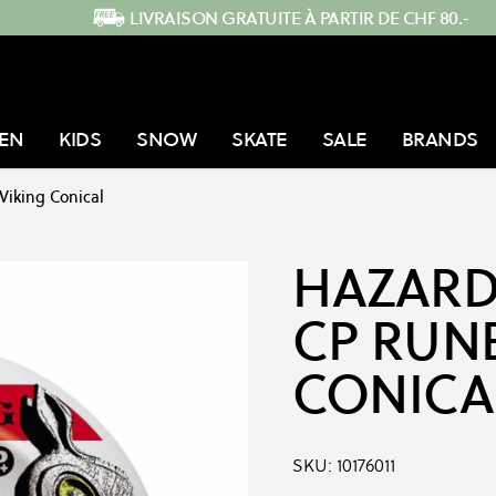
LIVRAISON GRATUITE À PARTIR DE CHF 80.-
EN
KIDS
SNOW
SKATE
SALE
BRANDS
Viking Conical
HAZAR
CP RUN
CONICA
SKU:
10176011