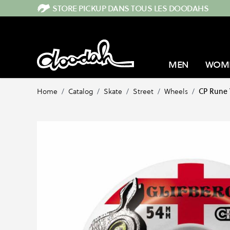
Skip to Content
STORE PICKUP DANS TOUS LES DOODAHS
MEN
WOM
Home
/
Catalog
/
Skate
/
Street
/
Wheels
/
CP Rune 