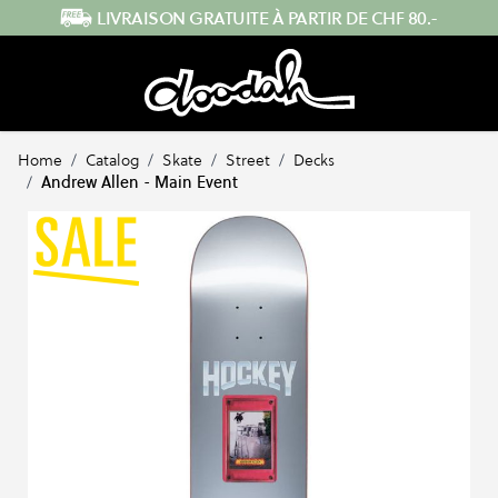
Skip to Content
ENVOI RAPIDE DEPUIS LA SUISSE
Home
/
Catalog
/
Skate
/
Street
/
Decks
/
Andrew Allen - Main Event