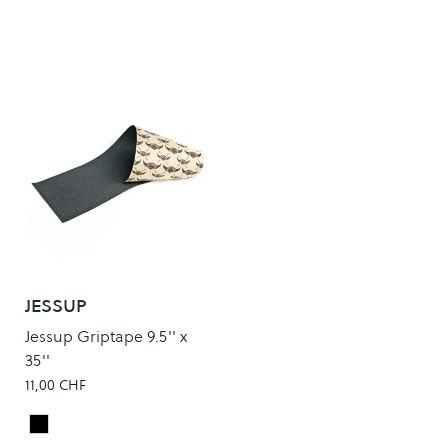
JESSUP
Jessup Griptape 9.5'' x
35''
11,00 CHF
Black
Colour