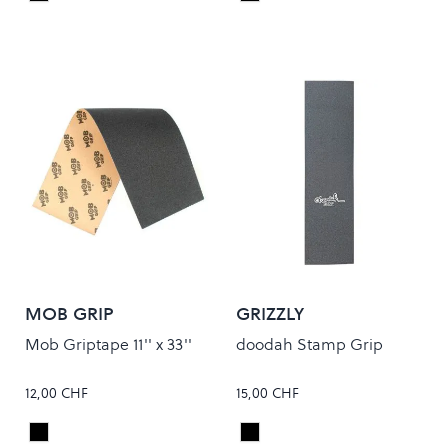
Colour
Colour
MOB GRIP
GRIZZLY
Mob Griptape 11'' x 33''
doodah Stamp Grip
12,00 CHF
15,00 CHF
Black
Black
Colour
Colour