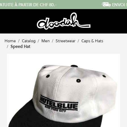
Skip to Content
ENVOI RAPIDE DEPUIS LA SUISSE
Home
/
Catalog
/
Men
/
Streetwear
/
Caps & Hats
/
Speed Hat