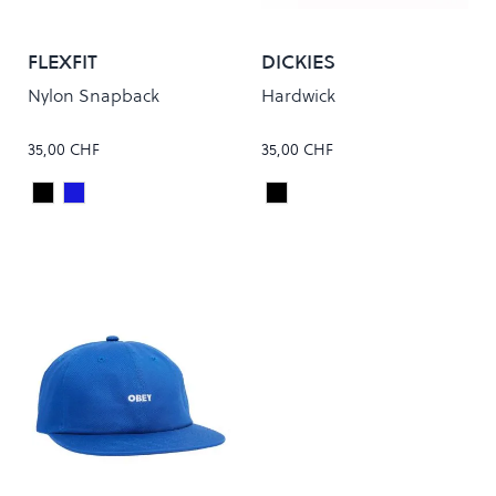
FLEXFIT
DICKIES
Nylon Snapback
Hardwick
35,00 CHF
35,00 CHF
Black
Navy
Black
Colour
Colour