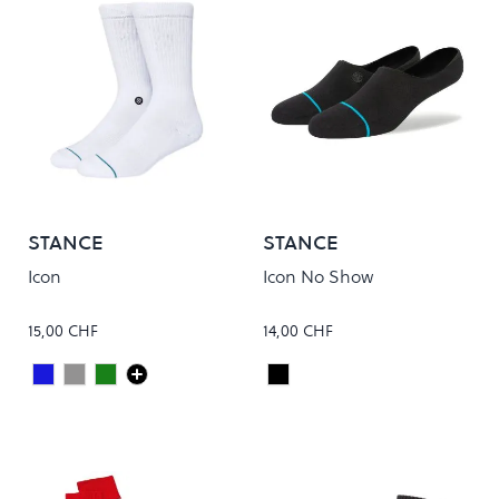
STANCE
STANCE
Icon
Icon No Show
15,00 CHF
14,00 CHF
Dark Royal
Grey Heather
Pine
Black
Colour
Colour