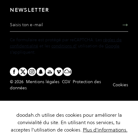
NEWSLETTER
Adresse e-mail
Ce formulaire est protégé par reCAPTCHA. Les
règles de
confidentialité
et les
conditions d'
utilisation de
Google
s'appliquent.
© 2026
Mentions légales
CGV
Protection des
Cookies
données
doodah.ch utilise des cookies pour améliorer la
convivialité du site. En utilisant nos services, tu
acceptes l'utilisation de cookies.
Plus d'informations.