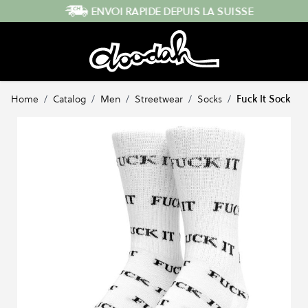
Skip to Content
ENVOI RAPIDE DEPUIS LA SUISSE
Home
/
Catalog
/
Men
/
Streetwear
/
Socks
/
Fuck It Sock