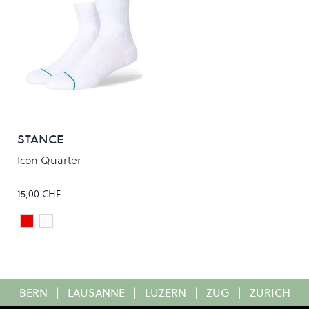
STANCE
Icon Quarter
15,00 CHF
Wine
White
Colour
BERN
|
LAUSANNE
|
LUZERN
|
ZUG
|
ZÜRICH