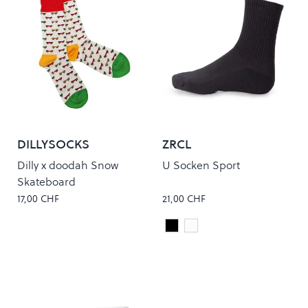
DILLYSOCKS
ZRCL
Dilly x doodah Snow
U Socken Sport
Skateboard
17,00 CHF
21,00 CHF
Black
White
Colour