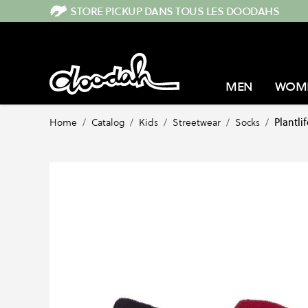
Skip to Content
STORE PICKUP DANS TOUS LES DOODAHS
MEN
WOM
Home
/
Catalog
/
Kids
/
Streetwear
/
Socks
/
Plantli