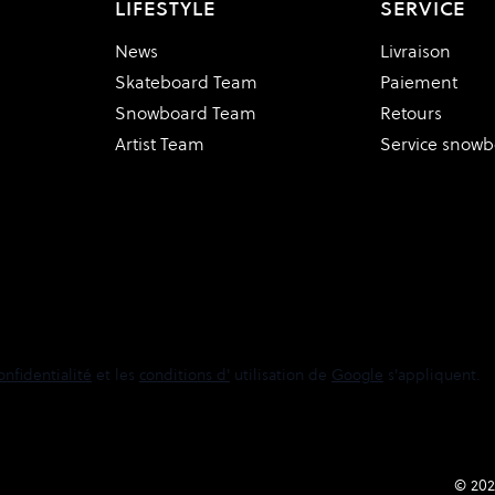
LIFESTYLE
SERVICE
News
Livraison
Skateboard Team
Paiement
Snowboard Team
Retours
Artist Team
Service snow
onfidentialité
et les
conditions d'
utilisation de
Google
s'appliquent.
© 202