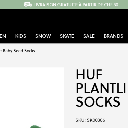
LIVRAISON GRATUITE À PARTIR DE CHF 80.-
EN
KIDS
SNOW
SKATE
SALE
BRANDS
fe Baby Seed Socks
HUF
PLANTLI
SOCKS
SKU:
SK00306