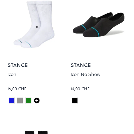
STANCE
STANCE
Icon
Icon No Show
15,00 CHF
14,00 CHF
Dark Royal
Grey Heather
Pine
Black
Colour
Colour