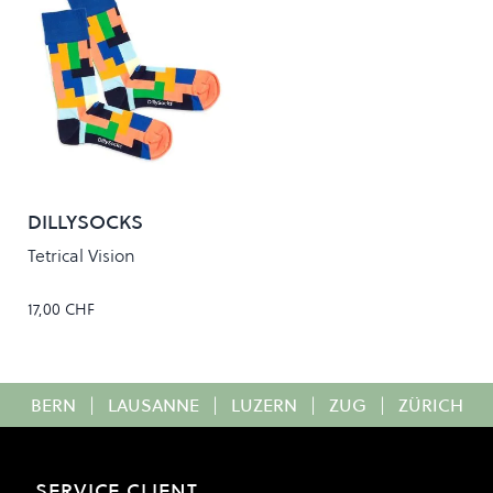
DILLYSOCKS
Tetrical Vision
17,00 CHF
BERN
|
LAUSANNE
|
LUZERN
|
ZUG
|
ZÜRICH
SERVICE CLIENT