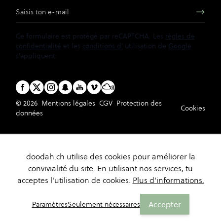
Adresse e-mail
Ce formulaire est protégé par reCAPTCHA. Les
règles de
confidentialité
et les
conditions d'
utilisation de
Google
s'appliquent.
© 2026
Mentions légales
CGV
Protection des
Cookies
données
doodah.ch utilise des cookies pour améliorer la
convivialité du site. En utilisant nos services, tu
acceptes l'utilisation de cookies.
Plus d'informations.
Accepter
Paramètres
Seulement nécessaires