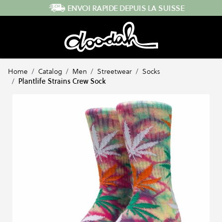
Skip to Content
ENVOI RAPIDE DEPUIS LA SUISSE
Home
/
Catalog
/
Men
/
Streetwear
/
Socks
/
Plantlife Strains Crew Sock