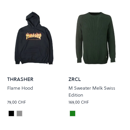
THRASHER
ZRCL
Flame Hood
M Sweater Melk Swiss
Edition
79,00 CHF
169,00 CHF
Black
Grey
Dark Green
Colour
Colour