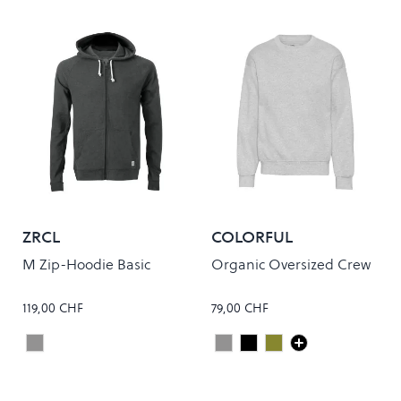
ZRCL
COLORFUL
STANDARD
M Zip-Hoodie Basic
Organic Oversized Crew
119,00 CHF
79,00 CHF
Onyx
Heather Grey
Deep Black
Dusty Olive
Colour
Colour