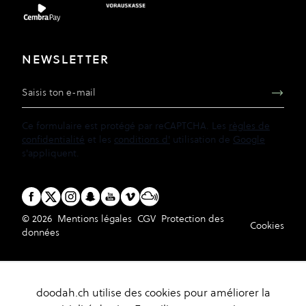
NEWSLETTER
Adresse e-mail
Ce formulaire est protégé par reCAPTCHA. Les
règles de
confidentialité
et les
conditions d'
utilisation de
Google
s'appliquent.
© 2026
Mentions légales
CGV
Protection des
Cookies
données
doodah.ch utilise des cookies pour améliorer la