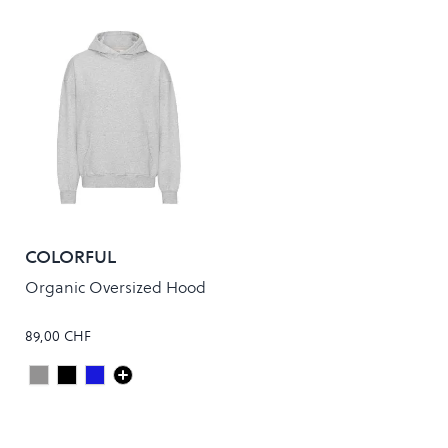
COLORFUL
STANDARD
Organic Oversized Hood
89,00 CHF
Heather Grey
Deep Black
Navy Blue
Colour