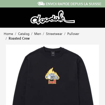
Skip to Content
ENVOI RAPIDE DEPUIS LA SUISSE
Home
/
Catalog
/
Men
/
Streetwear
/
Pullover
/
Roasted Crew