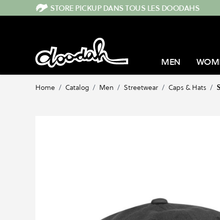
Skip to Content
STORE PICKUP DANS TOUS LES DOODAHS
MEN
WOM
Home
/
Catalog
/
Men
/
Streetwear
/
Caps & Hats
/