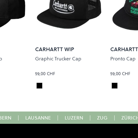
CARHARTT WIP
CARHARTT
p
Graphic Trucker Cap
Pronto Cap
59,00 CHF
59,00 CHF
Black/Black
Black
Colour
Colour
BERN
|
LAUSANNE
|
LUZERN
|
ZUG
|
ZÜRIC