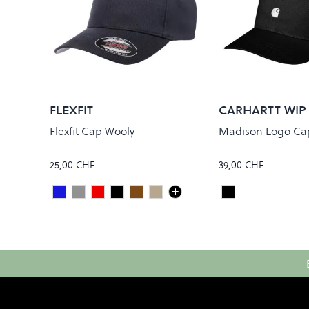
FLEXFIT
CARHARTT WIP
Flexfit Cap Wooly
Madison Logo Ca
25,00 CHF
39,00 CHF
Dark Navy
Grey
Maroon
Black
Brown
Khaki
Black/White
Colour
Colour