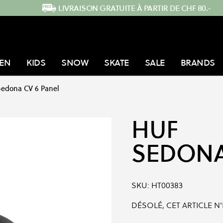
LIVRAISON GRATUITE À PARTIR DE CHF 80.-
EN
KIDS
SNOW
SKATE
SALE
BRANDS
Sedona CV 6 Panel
HUF
SEDONA
SKU:
HT00383
DÉSOLÉ, CET ARTICLE N