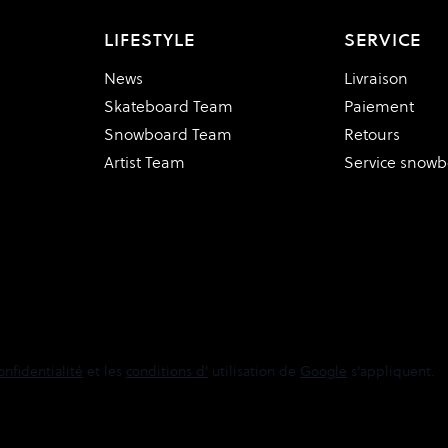
LIFESTYLE
SERVICE
News
Livraison
Skateboard Team
Paiement
Snowboard Team
Retours
Artist Team
Service snow
onfidentialité
et les
conditions d'
utilisation de
Google
s'appliquent.