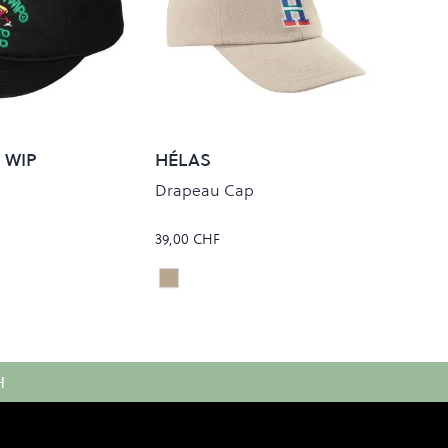
 WIP
HÉLAS
Drapeau Cap
39,00 CHF
Beige
Colour
H