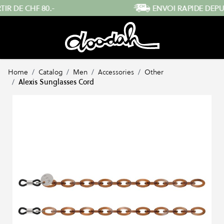
Skip to Content
ENVOI RAPIDE DEPUIS LA SUISSE
Home
/
Catalog
/
Men
/
Accessories
/
Other
/
Alexis Sunglasses Cord