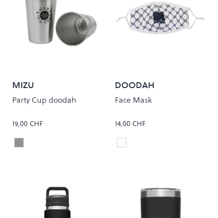
MIZU
DOODAH
Party Cup doodah
Face Mask
19,00 CHF
14,00 CHF
Stainless
White
Colour
Colour