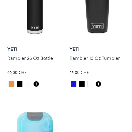
YETI
YETI
Rambler 26 Oz Bottle
Rambler 10 Oz Tumbler
49,00 CHF
25,00 CHF
Peach
Black
White
Royal Blue
Black
White
Colour
Colour