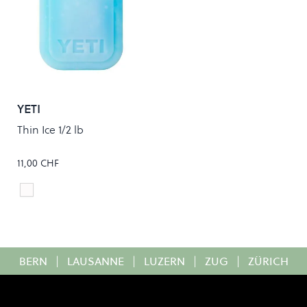
YETI
Thin Ice 1/2 lb
11,00 CHF
Clear
Colour
BERN
|
LAUSANNE
|
LUZERN
|
ZUG
|
ZÜRICH