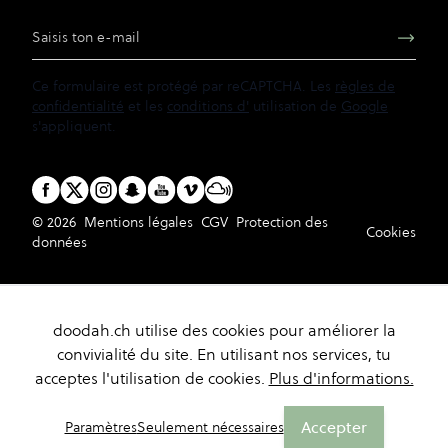
Adresse e-mail
Ce formulaire est protégé par reCAPTCHA. Les
règles de
confidentialité
et les
conditions d'
utilisation de
Google
s'appliquent.
© 2026
Mentions légales
CGV
Protection des
Cookies
données
doodah.ch utilise des cookies pour améliorer la
convivialité du site. En utilisant nos services, tu
acceptes l'utilisation de cookies.
Plus d'informations.
Accepter
Paramètres
Seulement nécessaires