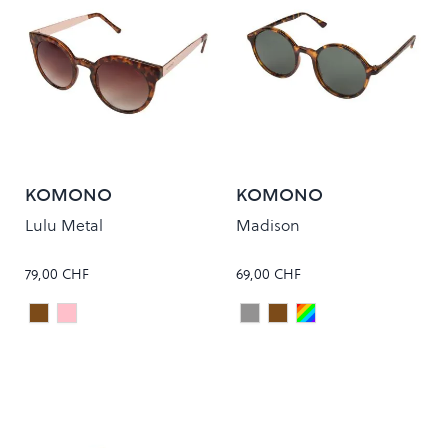
KOMONO
KOMONO
Lulu Metal
Madison
79,00 CHF
69,00 CHF
Tortoise/Rose Gold
BLUSH ROSE GOLD
Iron
Tortoise
Fern
Colour
Colour