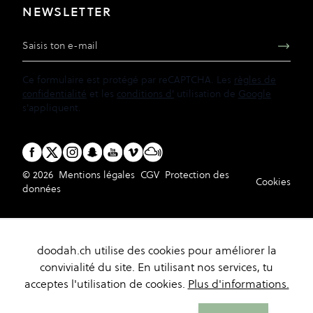
NEWSLETTER
Adresse e-mail
Ce formulaire est protégé par reCAPTCHA. Les
règles de
confidentialité
et les
conditions d'
utilisation de
Google
s'appliquent.
© 2026
Mentions légales
CGV
Protection des
Cookies
données
doodah.ch utilise des cookies pour améliorer la
convivialité du site. En utilisant nos services, tu
acceptes l'utilisation de cookies.
Plus d'informations.