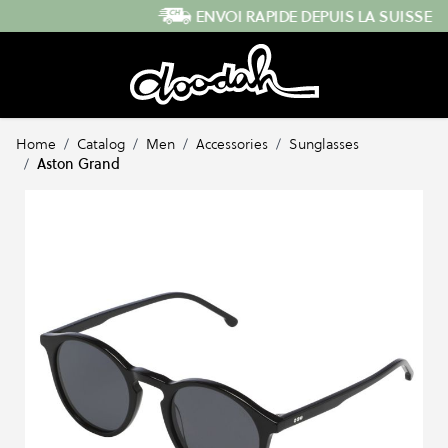
Skip to Content
ENVOI RAPIDE DEPUIS LA SUISSE
…
Home
/
Catalog
/
Men
/
Accessories
/
Sunglasses
/
Aston Grand