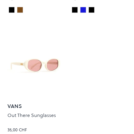
Black Tortoise
Havana
Black Tortoise
BLUE SANDS
BRONZE CARBON
Colour
Colour
VANS
Out There Sunglasses
35,00 CHF