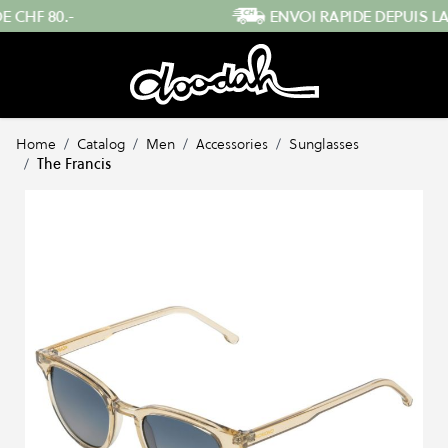
Skip to Content
ENVOI RAPIDE DEPUIS LA SUISSE
…
Home
/
Catalog
/
Men
/
Accessories
/
Sunglasses
/
The Francis