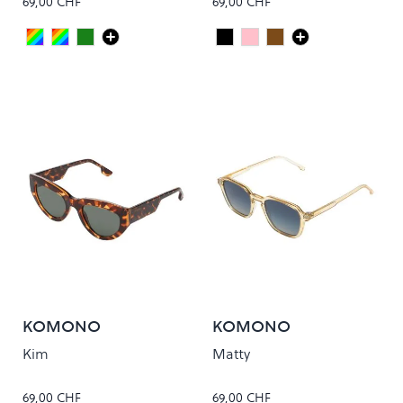
69,00 CHF
69,00 CHF
Acapulco
Crystal Giraffe
SEAWEED
Black
Peony
Tortoise
Colour
Colour
KOMONO
KOMONO
Kim
Matty
69,00 CHF
69,00 CHF