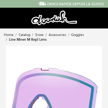
Skip to Content
ENVOI RAPIDE DEPUIS LA SUISSE
Home
/
Catalog
/
Snow
/
Accessories
/
Goggles
/
Line Miner M Repl Lens