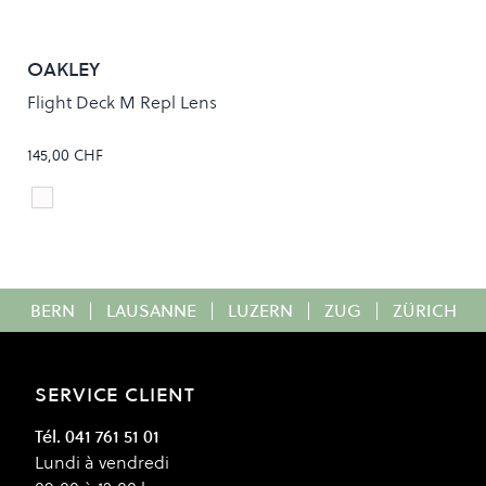
OAKLEY
Flight Deck M Repl Lens
145,00 CHF
PRIZM ICED IRIDIUM
Colour
BERN
|
LAUSANNE
|
LUZERN
|
ZUG
|
ZÜRICH
SERVICE CLIENT
Tél. 041 761 51 01
Lundi à vendredi