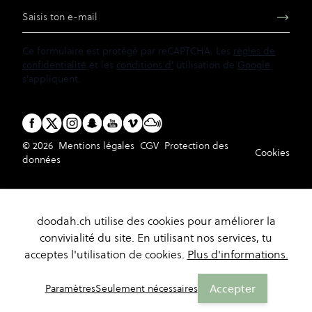
Adresse e-mail
Ce formulaire est protégé par reCAPTCHA. Les
règles de
confidentialité
et les
conditions d'
utilisation de
Google
s'appliquent.
© 2026
Mentions légales
CGV
Protection des
Cookies
données
doodah.ch utilise des cookies pour améliorer la
convivialité du site. En utilisant nos services, tu
acceptes l'utilisation de cookies.
Plus d'informations.
Accepter
Paramètres
Seulement nécessaires