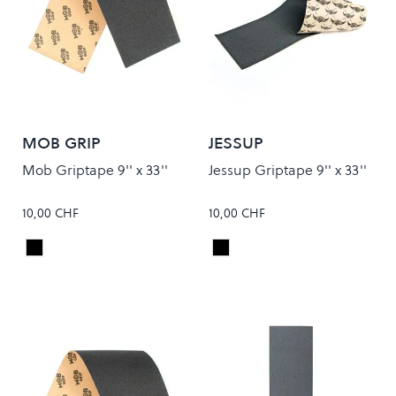
MOB GRIP
JESSUP
Mob Griptape 9'' x 33''
Jessup Griptape 9'' x 33''
10,00 CHF
10,00 CHF
Black
Black
Colour
Colour