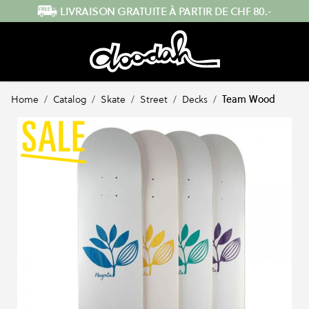
Skip to Content
ENVOI RAPIDE DEPUIS LA SUISSE
Home
/
Catalog
/
Skate
/
Street
/
Decks
/
Team Wood