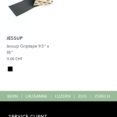
JESSUP
Jessup Griptape 9.5'' x
35''
11,00 CHF
Black
Colour
BERN
|
LAUSANNE
|
LUZERN
|
ZUG
|
ZÜRICH
SERVICE CLIENT