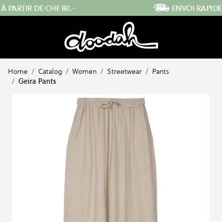
Skip to Content
ENVOI RAPIDE DEPUIS LA SUISSE
…
Home
/
Catalog
/
Women
/
Streetwear
/
Pants
/
Geira Pants