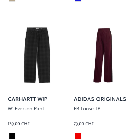
Khaki
Blue Rinsed
Colour
Colour
CARHARTT WIP
ADIDAS ORIGINALS
W' Everson Pant
FB Loose TP
139,00 CHF
79,00 CHF
EVERSON PRINT/BLACK
MAROON/BLACK
Colour
Colour