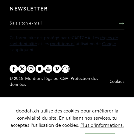
NEWSLETTER
Adresse e-mail
Ce formulaire est protégé par reCAPTCHA. Les
règles de
confidentialité
et les
conditions d'
utilisation de
Google
s'appliquent.
© 2026
Mentions légales
CGV
Protection des
Cookies
données
doodah.ch utilise des cookies pour améliorer la
convivialité du site. En utilisant nos services, tu
acceptes l'utilisation de cookies.
Plus d'informations.