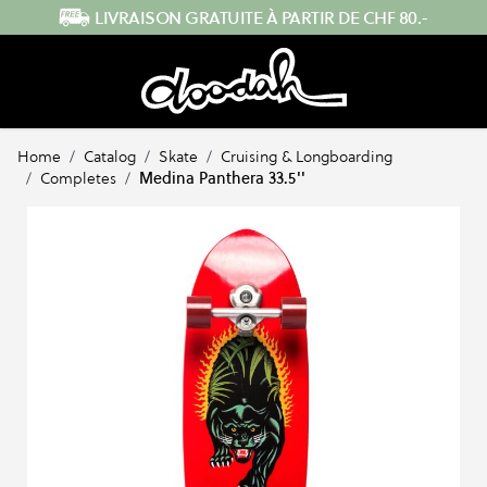
Skip to Content
ENVOI RAPIDE DEPUIS LA SUISSE
Home
/
Catalog
/
Skate
/
Cruising & Longboarding
/
Completes
/
Medina Panthera 33.5''