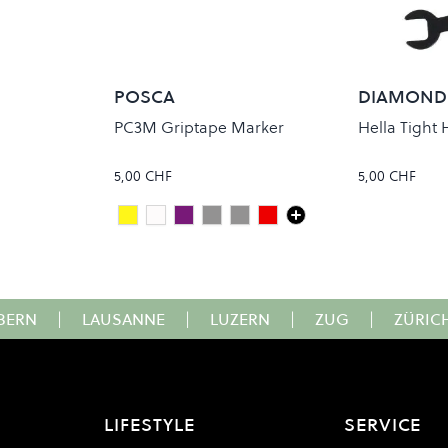
POSCA
DIAMOND
PC3M Griptape Marker
Hella Tight 
5,00 CHF
5,00 CHF
Yellow
White
Violet
Slate Grey
Silver
Red Wine
Colour
BERN
|
LAUSANNE
|
LUZERN
|
ZUG
|
ZÜRIC
LIFESTYLE
SERVICE