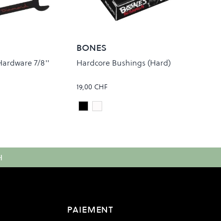
BONES
Hardware 7/8''
Hardcore Bushings (Hard)
19,00 CHF
Black
White
Colour
H
PAIEMENT