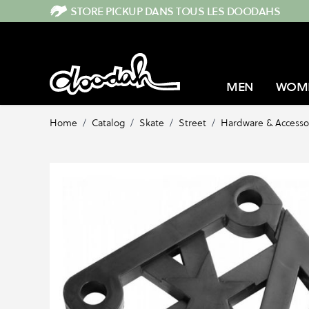
Skip to Content
STORE PICKUP DANS TOUS LES DOODAHS
MEN
WOM
Home
/
Catalog
/
Skate
/
Street
/
Hardware & Accesso