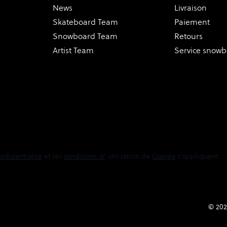
News
Livraison
Skateboard Team
Paiement
Snowboard Team
Retours
Artist Team
Service snow
onfidentialité
et les
conditions d'
utilisation de
Google
s'appliquent.
© 202