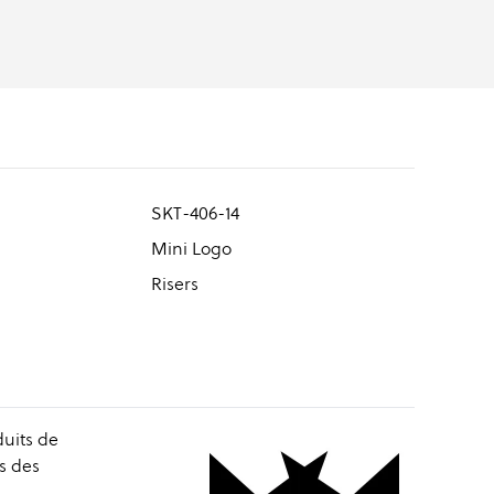
SKT-406-14
Mini Logo
Risers
duits de
s des