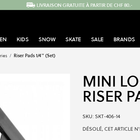
LIVRAISON GRATUITE À PARTIR DE CHF 80.-
EN
KIDS
SNOW
SKATE
SALE
BRANDS
ries
/
Riser Pads 1/4'' (Set)
MINI L
RISER PA
SKU:
SKT-406-14
DÉSOLÉ, CET ARTICLE N