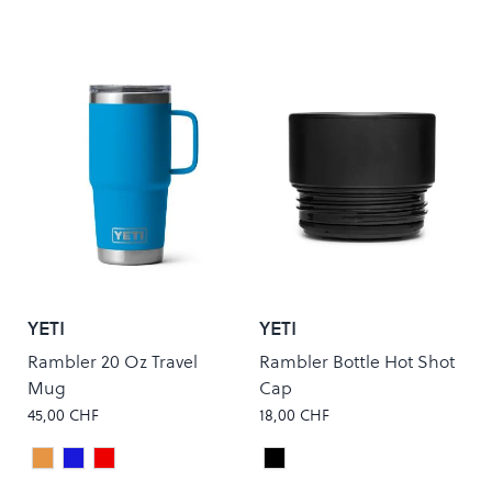
YETI
YETI
Rambler 20 Oz Travel
Rambler Bottle Hot Shot
Mug
Cap
45,00 CHF
18,00 CHF
KING CRAB
BIG WAVE BLUE
RESCUE RED
Black
Colour
Colour