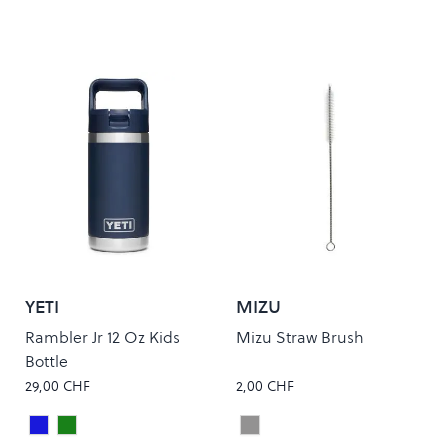
YETI
MIZU
Rambler Jr 12 Oz Kids
Mizu Straw Brush
Bottle
29,00 CHF
2,00 CHF
Navy
VENOM
Stainless
Colour
Colour