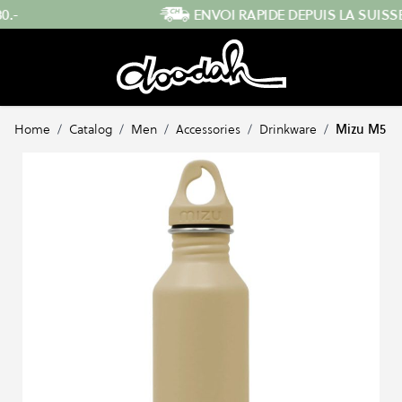
Skip to Content
ENVOI RAPIDE DEPUIS LA SUISSE
…
Home
/
Catalog
/
Men
/
Accessories
/
Drinkware
/
Mizu M5