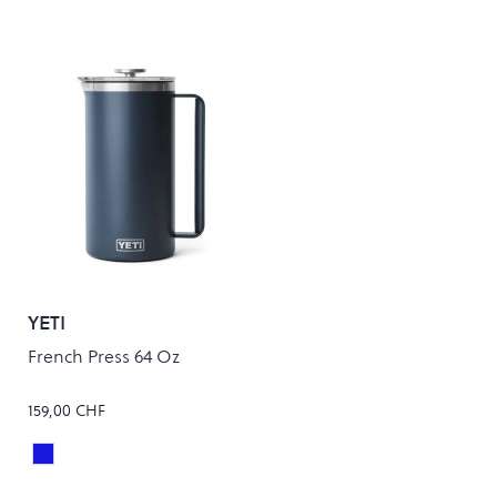
YETI
French Press 64 Oz
159,00 CHF
Navy
Colour