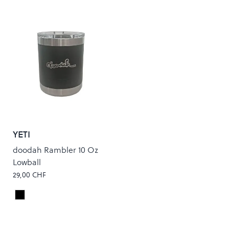
YETI
doodah Rambler 10 Oz
Lowball
29,00 CHF
Black
Colour