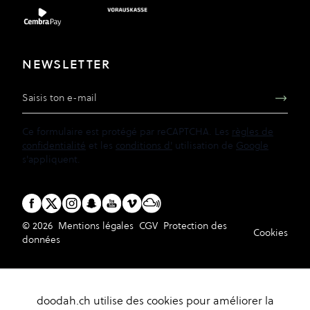
NEWSLETTER
Adresse e-mail
Ce formulaire est protégé par reCAPTCHA. Les
règles de
confidentialité
et les
conditions d'
utilisation de
Google
s'appliquent.
© 2026
Mentions légales
CGV
Protection des
Cookies
données
doodah.ch utilise des cookies pour améliorer la