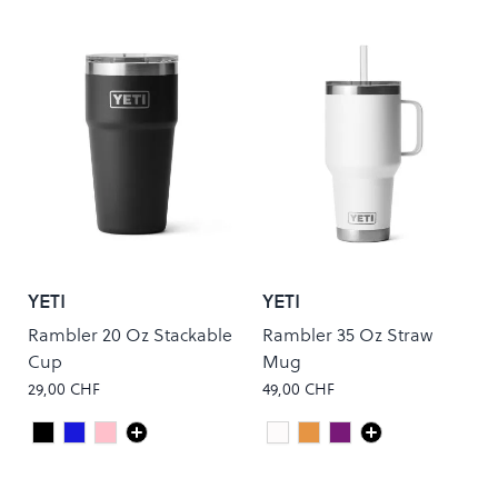
YETI
YETI
Rambler 20 Oz Stackable
Rambler 35 Oz Straw
Cup
Mug
29,00 CHF
49,00 CHF
Black
Royal Blue
Tropical Pink
white
Peach
Ultra Violet
Colour
Colour