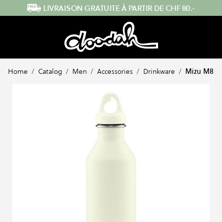
Skip to Content
ENVOI RAPIDE DEPUIS LA SUISSE
Home
/
Catalog
/
Men
/
Accessories
/
Drinkware
/
Mizu M8