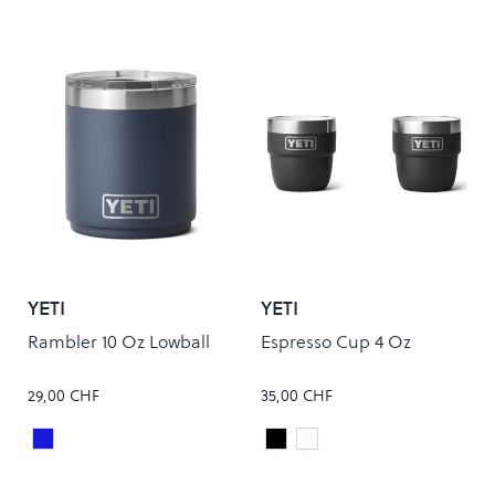
YETI
YETI
Rambler 10 Oz Lowball
Espresso Cup 4 Oz
29,00 CHF
35,00 CHF
Navy
Black
white
Colour
Colour