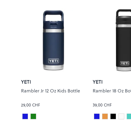
YETI
YETI
Rambler Jr 12 Oz Kids Bottle
Rambler 18 Oz Bot
29,00 CHF
39,00 CHF
Navy
VENOM
Navy
Papaya
Black
Whit
Colour
Colour