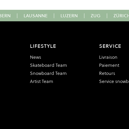
BERN
|
LAUSANNE
|
LUZERN
|
ZUG
|
ZÜRIC
LIFESTYLE
SERVICE
News
Livraison
Skateboard Team
Paiement
Snowboard Team
Retours
Artist Team
Service snow