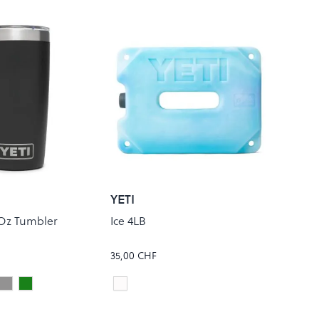
YETI
Oz Tumbler
Ice 4LB
35,00 CHF
ite
Stainless Steel
VENOM
#fdfbfb
Colour