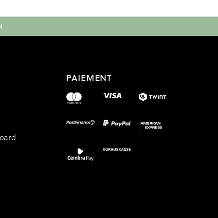
H
PAIEMENT
board