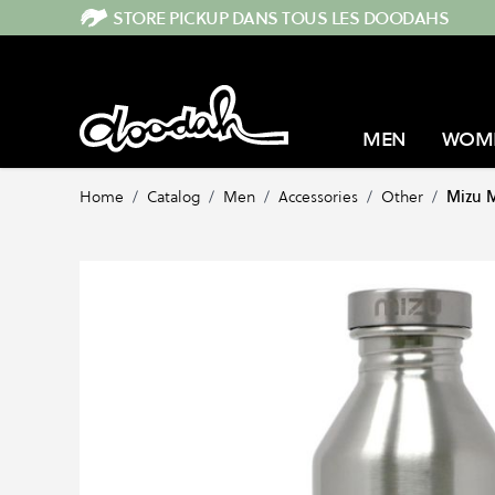
Skip to Content
STORE PICKUP DANS TOUS LES DOODAHS
MEN
WOM
Home
/
Catalog
/
Men
/
Accessories
/
Other
/
Mizu M