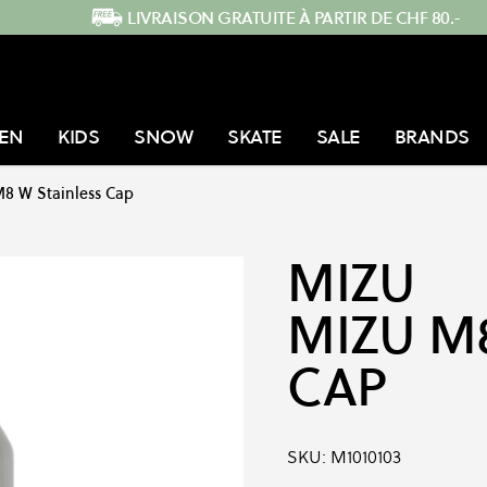
LIVRAISON GRATUITE À PARTIR DE CHF 80.-
EN
KIDS
SNOW
SKATE
SALE
BRANDS
8 W Stainless Cap
MIZU
MIZU M
CAP
SKU:
M1010103