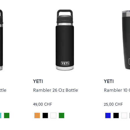
YETI
YETI
tle
Rambler 26 Oz Bottle
Rambler 10 
49,00 CHF
25,00 CHF
e
RIDGELINE
VENOM
Peach
Black
White
VENOM
Royal Blue
Black
Wh
Colour
Colour