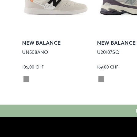
NEW BALANCE
NEW BALANCE
UN508ANO
U20107SQ
105,00 CHF
169,00 CHF
REFLECTION/BLACK
NEPTUNE GREY/
Colour
Colour