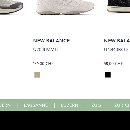
NEW BALANCE
NEW BAL
U204LMMC
UN440BCO
139,00 CHF
95,00 CHF
SEA SALT
Beige
BLACK/SE
Colour
Colour
BERN
|
LAUSANNE
|
LUZERN
|
ZUG
|
ZÜRIC