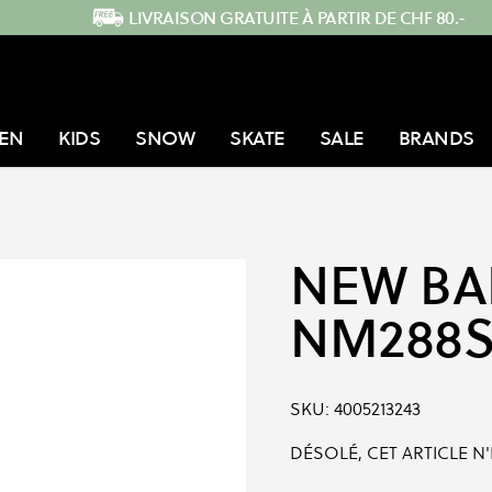
LIVRAISON GRATUITE À PARTIR DE CHF 80.-
EN
KIDS
SNOW
SKATE
SALE
BRANDS
NEW BA
NM288
SKU:
4005213243
DÉSOLÉ, CET ARTICLE N