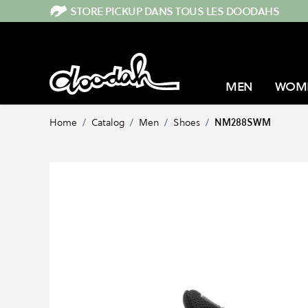
Skip to Content
STORE PICKUP DANS TOUS LES DOODAHS
MEN
WOM
Home
/
Catalog
/
Men
/
Shoes
/
NM288SWM