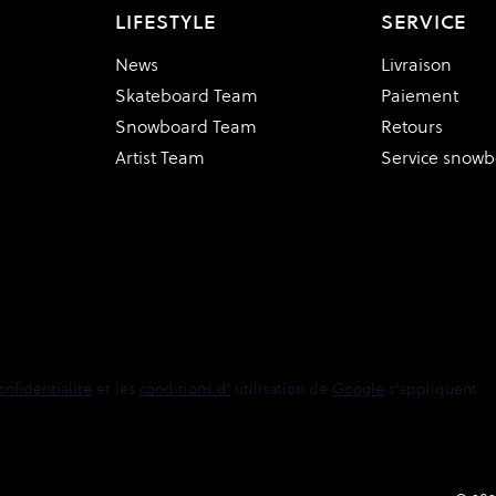
LIFESTYLE
SERVICE
News
Livraison
Skateboard Team
Paiement
Snowboard Team
Retours
Artist Team
Service snow
onfidentialité
et les
conditions d'
utilisation de
Google
s'appliquent.