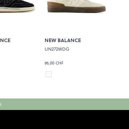
ANCE
NEW BALANCE
UN272WDG
95,00 CHF
A SALT
SEA SALT/WOODLAND
Colour
H