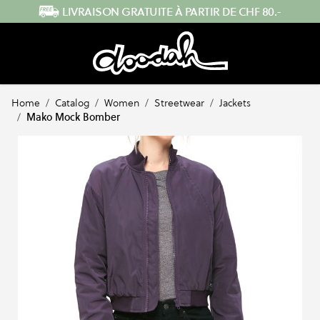
Skip to Content
ENVOI RAPIDE DEPUIS LA SUISSE
Home
/
Catalog
/
Women
/
Streetwear
/
Jackets
/
Mako Mock Bomber