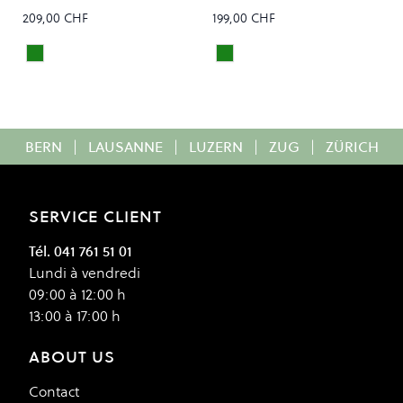
209,00 CHF
199,00 CHF
WOODLAND GREEN YOSEMITE
WOODLAND GREEN YOSE
Colour
Colour
BERN
|
LAUSANNE
|
LUZERN
|
ZUG
|
ZÜRICH
SERVICE CLIENT
Tél. 041 761 51 01
Lundi à vendredi
09:00 à 12:00 h
13:00 à 17:00 h
ABOUT US
Contact