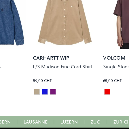
CARHARTT WIP
VOLCOM
S
L/S Madison Fine Cord Shirt
Single Ston
89,00 CHF
65,00 CHF
IROKO/WAX
COZY BLUE/WAX
COZY PURPLE/WAX
Pistol Pun
Colour
Colour
BERN
|
LAUSANNE
|
LUZERN
|
ZUG
|
ZÜRIC