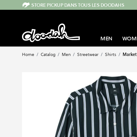
Skip to Content
STORE PICKUP DANS TOUS LES DOODAHS
MEN
WOM
Home
/
Catalog
/
Men
/
Streetwear
/
Shirts
/
Market