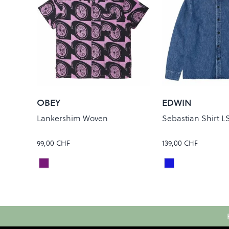
OBEY
EDWIN
Lankershim Woven
Sebastian Shirt L
99,00 CHF
139,00 CHF
WILD ROSE MULTI
BLUE MID
Colour
Colour