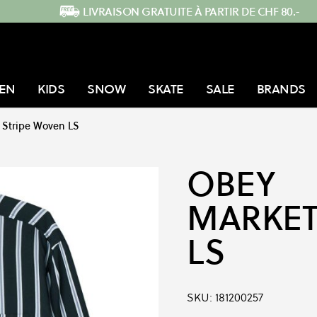
LIVRAISON GRATUITE À PARTIR DE CHF 80.-
EN
KIDS
SNOW
SKATE
SALE
BRANDS
 Stripe Woven LS
OBEY
MARKET
LS
SKU:
181200257