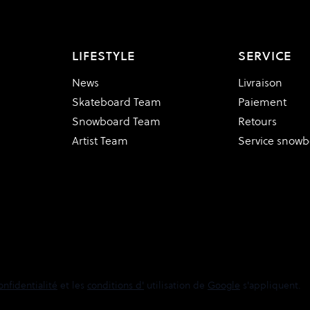
LIFESTYLE
SERVICE
News
Livraison
Skateboard Team
Paiement
Snowboard Team
Retours
Artist Team
Service snow
onfidentialité
et les
conditions d'
utilisation de
Google
s'appliquent.