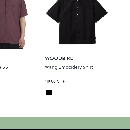
WOODBIRD
e SS
Wang Emboidery Shirt
119,00 CHF
ch
Black
Colour
H